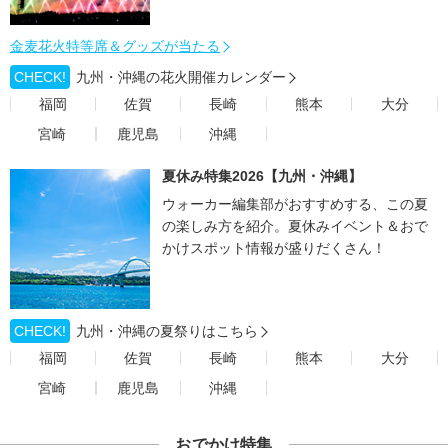
金麦花火特等席＆グッズが当たる
CHECK!
九州・沖縄の花火開催カレンダー
福岡
佐賀
長崎
熊本
大分
宮崎
鹿児島
沖縄
夏休み特集2026【九州・沖縄】
ウォーカー編集部がおすすめする、この夏
の楽しみ方を紹介。夏休みイベント＆おで
かけスポット情報が盛りだくさん！
CHECK!
九州・沖縄の夏祭りはこちら
福岡
佐賀
長崎
熊本
大分
宮崎
鹿児島
沖縄
おでかけ特集