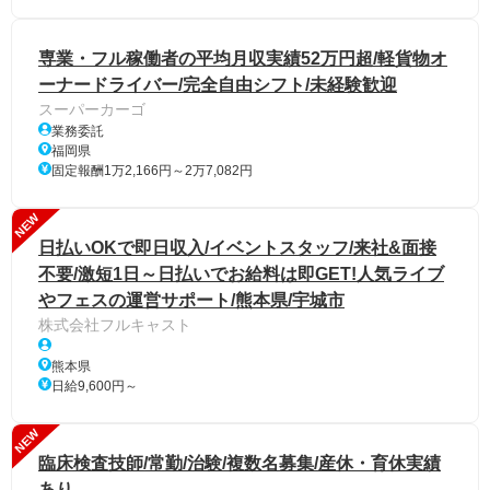
専業・フル稼働者の平均月収実績52万円超/軽貨物オ
ーナードライバー/完全自由シフト/未経験歓迎
スーパーカーゴ
業務委託
福岡県
固定報酬1万2,166円～2万7,082円
NEW
日払いOKで即日収入/イベントスタッフ/来社&面接
不要/激短1日～日払いでお給料は即GET!人気ライブ
やフェスの運営サポート/熊本県/宇城市
株式会社フルキャスト
熊本県
日給9,600円～
NEW
臨床検査技師/常勤/治験/複数名募集/産休・育休実績
あり