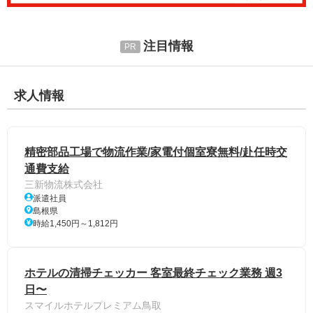
注目情報
求人情報
精密部品工場で物流作業/家電付個室寮無料/赴任時交
通費支給
三新物流株式会社
派遣社員
島根県
時給1,450円～1,812円
ホテルの清掃チェッカー 客室最終チェック業務 週3
日〜
スマイルホテルプレミアム鳥取