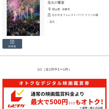
花火の饗宴
岡山県
赤磐市
おかやまフォレストパーク ドイツの森
花火
駐車場
1/1
（全1件中1〜1件）