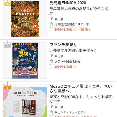
児島港ENNICHI2026
児島港最大規模の夏祭りが今年も開
催！
岡山県
児島観光港周辺エリア一帯
2026年8月8日(土)・9日(日)
ブランチ夏祭り
北長瀬で夏の思い出を作ろう
岡山県
ブランチ岡山北長瀬
2026年8月8日(土)
Mozuミニチュア展 ようこそ、ちい
さな世界へ。
現実と空想が重なる、ちょっと不思議
な世界
岡山県
岡山シティミュージアム