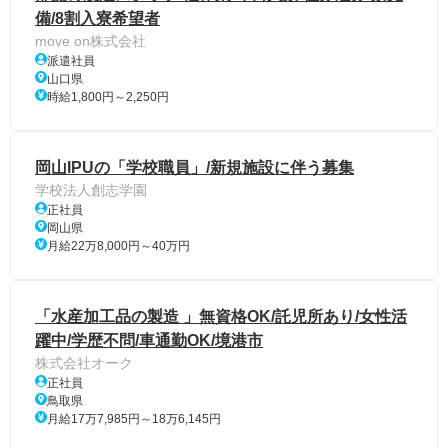
備/8割入寮希望者
move on株式会社
派遣社員
山口県
時給1,800円～2,250円
岡山IPUの「学校職員」/新規施設に伴う募集
学校法人創志学園
正社員
岡山県
月給22万8,000円～40万円
「水産加工品の製造 」無資格OK/託児所あり/女性活
躍中/学歴不問/車通勤OK/境港市
株式会社オーク
正社員
鳥取県
月給17万7,985円～18万6,145円