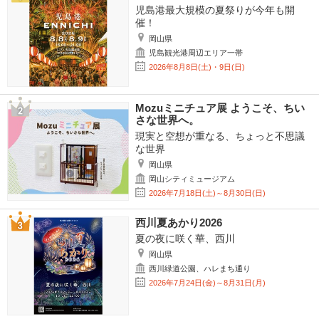
児島港最大規模の夏祭りが今年も開
催！
岡山県
児島観光港周辺エリア一帯
2026年8月8日(土)・9日(日)
Mozuミニチュア展 ようこそ、ちい
さな世界へ。
現実と空想が重なる、ちょっと不思議
な世界
岡山県
岡山シティミュージアム
2026年7月18日(土)～8月30日(日)
西川夏あかり2026
夏の夜に咲く華、西川
岡山県
西川緑道公園、ハレまち通り
2026年7月24日(金)～8月31日(月)