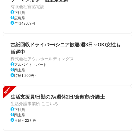
有限会社宮脇電設
正社員
広島県
年収480万円
古紙回収ドライバー/シニア歓迎/週3日～OK/女性も
活躍中
株式会社アウルホールディングス
アルバイト・パート
岡山県
時給1,200円～
NEW
生活支援員/日勤のみ/週休2日/倉敷市/介護士
生活介護事業所 ここいろ
正社員
岡山県
月給～22万円