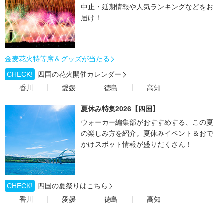
中止・延期情報や人気ランキングなどをお
届け！
金麦花火特等席＆グッズが当たる
CHECK!
四国の花火開催カレンダー
香川
愛媛
徳島
高知
夏休み特集2026【四国】
ウォーカー編集部がおすすめする、この夏
の楽しみ方を紹介。夏休みイベント＆おで
かけスポット情報が盛りだくさん！
CHECK!
四国の夏祭りはこちら
香川
愛媛
徳島
高知