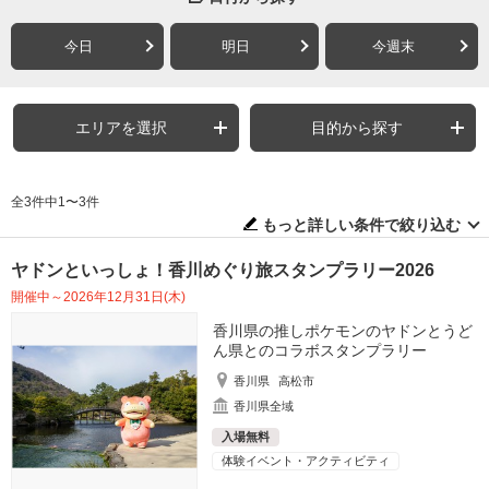
今日
明日
今週末
エリアを選択
目的から探す
全3件中1〜3件
もっと詳しい条件で絞り込む
ヤドンといっしょ！香川めぐり旅スタンプラリー2026
開催中～2026年12月31日(木)
香川県の推しポケモンのヤドンとうど
ん県とのコラボスタンプラリー
香川県
高松市
香川県全域
入場無料
体験イベント・アクティビティ