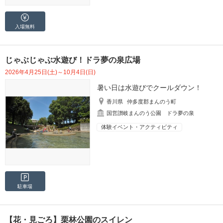
入場無料
じゃぶじゃぶ水遊び！ドラ夢の泉広場
2026年4月25日(土)～10月4日(日)
暑い日は水遊びでクールダウン！
香川県
仲多度郡まんのう町
国営讃岐まんのう公園 ドラ夢の泉
体験イベント・アクティビティ
駐車場
【花・見ごろ】栗林公園のスイレン