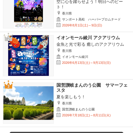
空に心を躍らせよう！明日へのビー
ト！
香川県
サンポート高松 ハーバープロムナード
2026年8月1日(土)～9日(日)
イオンモール綾川 アクアリウム
金魚と光で彩る 癒しのアクアリウム
香川県
イオンモール綾川
2026年6月13日(土)～9月13日(日)
国営讃岐まんのう公園 サマーフェ
スタ
夏を楽しもう！
香川県
国営讃岐まんのう公園
2026年7月18日(土)～8月11日(火)