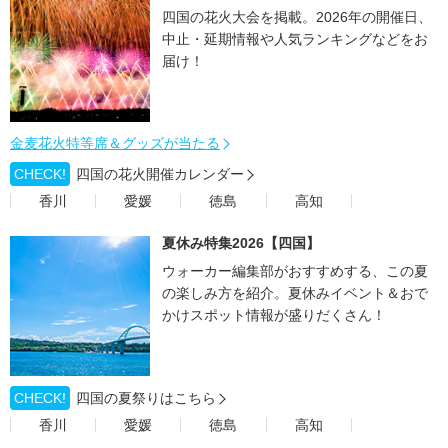
四国の花火大会を掲載。2026年の開催日、
中止・延期情報や人気ランキングなどをお
届け！
金麦花火特等席＆グッズが当たる
CHECK!
四国の花火開催カレンダー
香川
愛媛
徳島
高知
夏休み特集2026【四国】
ウォーカー編集部がおすすめする、この夏
の楽しみ方を紹介。夏休みイベント＆おで
かけスポット情報が盛りだくさん！
CHECK!
四国の夏祭りはこちら
香川
愛媛
徳島
高知