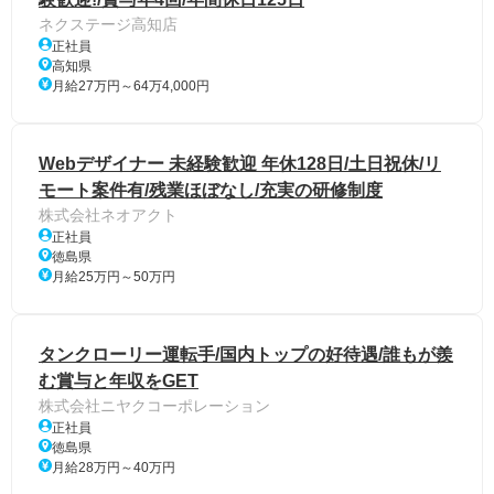
ネクステージ高知店
正社員
高知県
月給27万円～64万4,000円
Webデザイナー 未経験歓迎 年休128日/土日祝休/リ
モート案件有/残業ほぼなし/充実の研修制度
株式会社ネオアクト
正社員
徳島県
月給25万円～50万円
タンクローリー運転手/国内トップの好待遇/誰もが羨
む賞与と年収をGET
株式会社ニヤクコーポレーション
正社員
徳島県
月給28万円～40万円