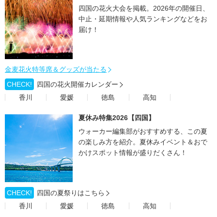
四国の花火大会を掲載。2026年の開催日、
中止・延期情報や人気ランキングなどをお
届け！
金麦花火特等席＆グッズが当たる
CHECK!
四国の花火開催カレンダー
香川
愛媛
徳島
高知
夏休み特集2026【四国】
ウォーカー編集部がおすすめする、この夏
の楽しみ方を紹介。夏休みイベント＆おで
かけスポット情報が盛りだくさん！
CHECK!
四国の夏祭りはこちら
香川
愛媛
徳島
高知