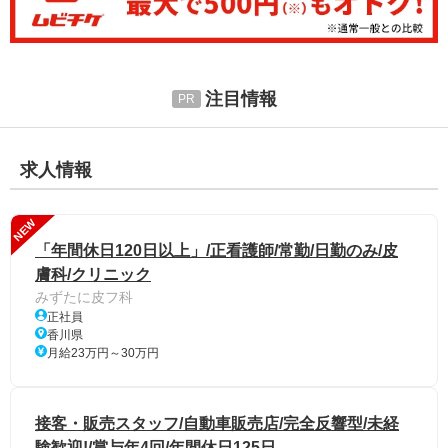
注目情報
求人情報
NEW
「年間休日120日以上」/正看護師/常勤/日勤のみ/皮
膚科/クリニック
みずたに皮フ科
正社員
香川県
月給23万円～30万円
接客・販売スタッフ/自動車販売店/完全反響型/未経
験歓迎!/賞与年4回/年間休日125日