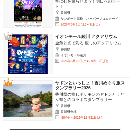
空に心を躍らせよう！明日へのビー
ト！
香川県
サンポート高松 ハーバープロムナード
2026年8月1日(土)～9日(日)
イオンモール綾川 アクアリウム
金魚と光で彩る 癒しのアクアリウム
香川県
イオンモール綾川
2026年6月13日(土)～9月13日(日)
ヤドンといっしょ！香川めぐり旅ス
タンプラリー2026
香川県の推しポケモンのヤドンとうど
ん県とのコラボスタンプラリー
香川県
香川県全域
開催中～2026年12月31日(木)