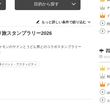
目的から探す
チ
イ
もっと詳しい条件で絞り込む
阿
ア
旅スタンプラリー2026
ケモンのヤドンとうどん県とのコラボスタンプラリー
四
市
8月
験イベント・アクティビティ
シ
柏
ク
ゆ
ス