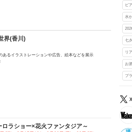
ビ
水
20
界(香川)
七
リ
のあるイラストレーションや広告、絵本などを展示
市
お
プ
ーロラショー×花火ファンタジア～