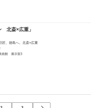
ン 北斎×広重」
巨匠、徳島へ。北斎×広重
市
美術館 展示室3
2
3