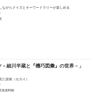
しながらクイズとキーワードラリーが楽しめる
市
館
ツ－細川半蔵と『機巧図彙』の世界－」
見た技術（セカイ）
市
民俗資料館