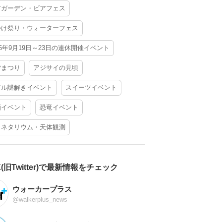
アガーデン・ビアフェス
かけ祭り・ウォーターフェス
26年9月19日～23日の連休開催イベント
夕まつり
アジサイの見頃
アル謎解きイベント
スイーツイベント
酒イベント
恐竜イベント
ラネタリウム・天体観測
X(旧Twitter)で最新情報をチェック
ウォーカープラス
@walkerplus_news