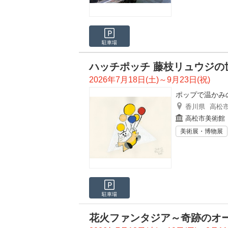
駐車場
ハッチポッチ 藤枝リュウジの世
2026年7月18日(土)～9月23日(祝)
ポップで温かみ
香川県
高松
高松市美術館
美術展・博物展
駐車場
花火ファンタジア～奇跡のオ