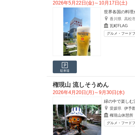
2026年5月22日(金)～10月17日(土)
世界各国の料理
香川県
高松
瓦町FLAG
グルメ・フード
駐車場
権現山 流しそうめん
2026年4月20日(月)～9月30日(水)
緑の中で楽しむ
愛媛県
伊予
権現山休憩所
グルメ・フード