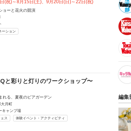
1日(祝)～8月15日(土)、9月20日(日)～22日(祝)
ショーと花火の競演
市
ト
ネーション
BQと彩りと灯りのワークショップ〜
編集
まれる、夏夜のビアガーデン
郡大月町
ーキャンプ場
フェス
体験イベント・アクティビティ