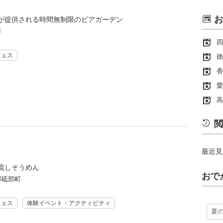
お
が提供される時間無制限のビアガーデン
市
四
フェス
徳
香
愛
高
閲
最近見
流しそうめん
おで
郡砥部町
フェス
体験イベント・アクティビティ
夏