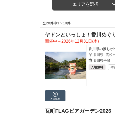
エリアを選択
全28件中1〜10件
ヤドンといっしょ！香川めぐり
開催中～2026年12月31日(木)
香川県の推しポ
香川県
高松
香川県全域
入場無料
体
入場無料
瓦町FLAGビアガーデン2026