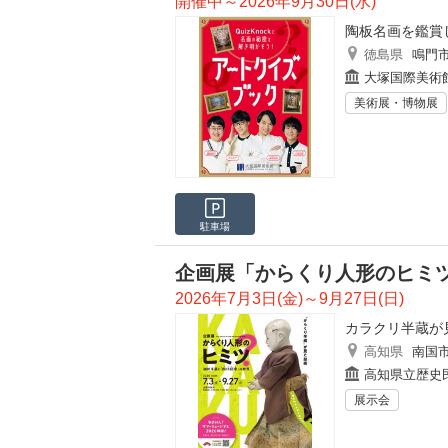
開催中～2026年9月30日(水)
陶板名画を鑑賞
徳島県
鳴門
大塚国際美術
美術展・博物展
駐車場
企画展「からくり人形のヒミ
2026年7月3日(金)～9月27日(日)
カラクリ半蔵が
高知県
南国
高知県立歴史
展示会