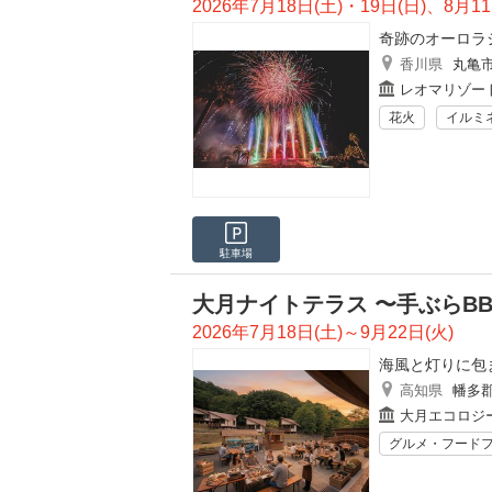
2026年7月18日(土)・19日(日)、8月1
奇跡のオーロラ
香川県
丸亀
レオマリゾー
花火
イルミ
駐車場
大月ナイトテラス 〜手ぶらB
2026年7月18日(土)～9月22日(火)
海風と灯りに包
高知県
幡多
大月エコロジ
グルメ・フード