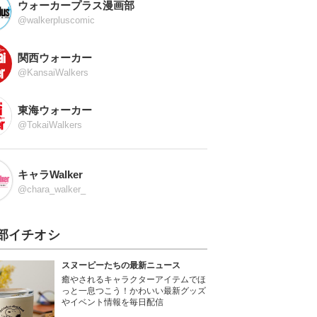
ウォーカープラス漫画部
@walkerpluscomic
関西ウォーカー
@KansaiWalkers
東海ウォーカー
@TokaiWalkers
キャラWalker
@chara_walker_
部イチオシ
スヌーピーたちの最新ニュース
癒やされるキャラクターアイテムでほ
っと一息つこう！かわいい最新グッズ
やイベント情報を毎日配信