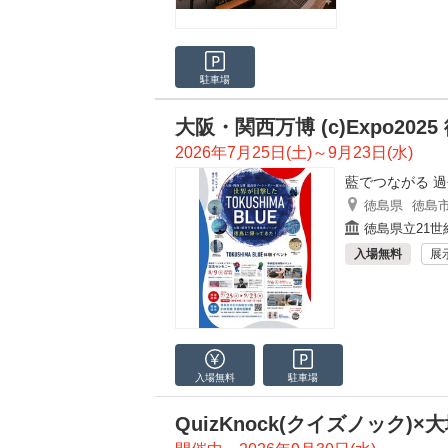
駐車場
大阪・関西万博 (c)Expo20
2026年7月25日(土)～9月23日(水)
藍でつながる 
徳島県
徳島
徳島県立21世
入場無料
展
入場無料
駐車場
QuizKnock(クイズノック