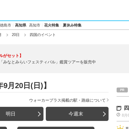
徳島市
高知県
高知市
花火特集
夏休み特集
月
20日
四国のイベント
ルがセット】
「みなとみらいフェスティバル」鑑賞ツアーを販売中
9月20日(日)】
ウォーカープラス掲載の駅・路線について
四
明日
今週末
8月
真