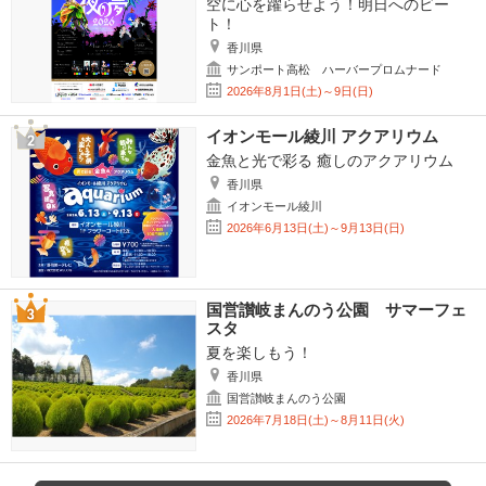
空に心を躍らせよう！明日へのビー
ト！
香川県
サンポート高松 ハーバープロムナード
2026年8月1日(土)～9日(日)
イオンモール綾川 アクアリウム
金魚と光で彩る 癒しのアクアリウム
香川県
イオンモール綾川
2026年6月13日(土)～9月13日(日)
国営讃岐まんのう公園 サマーフェ
スタ
夏を楽しもう！
香川県
国営讃岐まんのう公園
2026年7月18日(土)～8月11日(火)