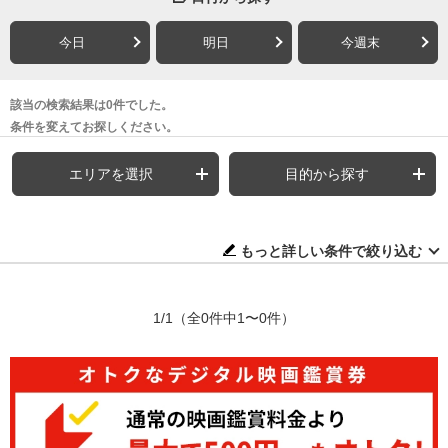
今日
明日
今週末
該当の検索結果は0件でした。
条件を変えてお探しください。
エリアを選択
目的から探す
もっと詳しい条件で絞り込む
1/1
（全0件中1〜0件）