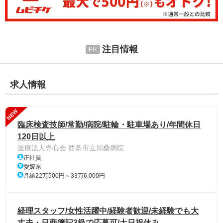
注目情報
求人情報
NEW
臨床検査技師/常勤/病院/駐輪・駐車場あり/年間休日
120日以上
医療法人専心会 西条市立周桑病院
正社員
愛媛県
月給22万500円～33万6,000円
経理スタッフ/女性活躍中/経験者歓迎/未経験でも大
丈夫・日商簿記3級で応募可/土日祝休み