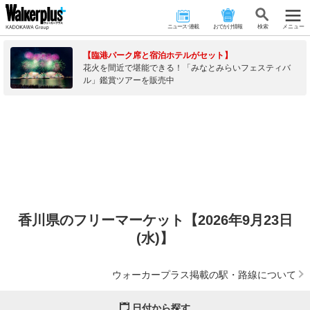
ニュース･連載
おでかけ情報
検 索
メニュー
【臨港パーク席と宿泊ホテルがセット】
花火を間近で堪能できる！「みなとみらいフェスティバ
ル」鑑賞ツアーを販売中
香川県のフリーマーケット【2026年9月23日
(水)】
ウォーカープラス掲載の駅・路線について
日付から探す