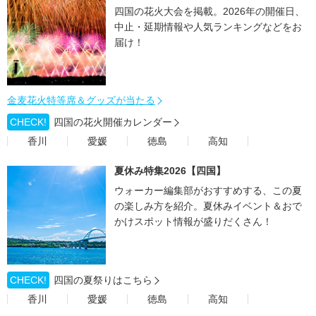
四国の花火大会を掲載。2026年の開催日、
中止・延期情報や人気ランキングなどをお
届け！
金麦花火特等席＆グッズが当たる
CHECK!
四国の花火開催カレンダー
香川
愛媛
徳島
高知
夏休み特集2026【四国】
ウォーカー編集部がおすすめする、この夏
の楽しみ方を紹介。夏休みイベント＆おで
かけスポット情報が盛りだくさん！
CHECK!
四国の夏祭りはこちら
香川
愛媛
徳島
高知