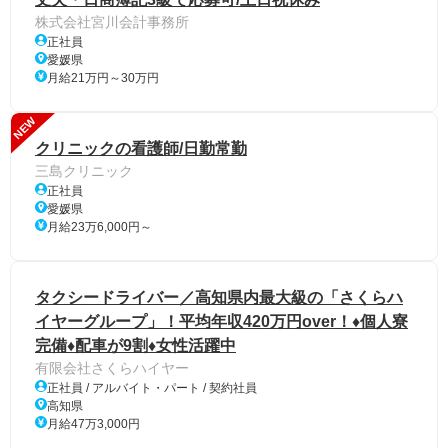
株式会社宮川会計事務所
正社員
愛媛県
月給21万円～30万円
NEW
クリニックの看護師/日勤常勤
三島クリニック
正社員
愛媛県
月給23万6,000円～
タクシードライバー／高知県内最大級の「さくらハ
イヤーグループ」！平均年収420万円over！♦個人寮
完備♦配車が9割♦女性活躍中
有限会社さくらハイヤー
正社員 / アルバイト・パート / 契約社員
高知県
月給47万3,000円