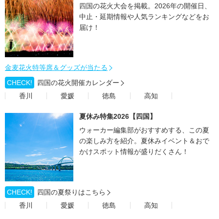
四国の花火大会を掲載。2026年の開催日、
中止・延期情報や人気ランキングなどをお
届け！
金麦花火特等席＆グッズが当たる
CHECK!
四国の花火開催カレンダー
香川
愛媛
徳島
高知
夏休み特集2026【四国】
ウォーカー編集部がおすすめする、この夏
の楽しみ方を紹介。夏休みイベント＆おで
かけスポット情報が盛りだくさん！
CHECK!
四国の夏祭りはこちら
香川
愛媛
徳島
高知