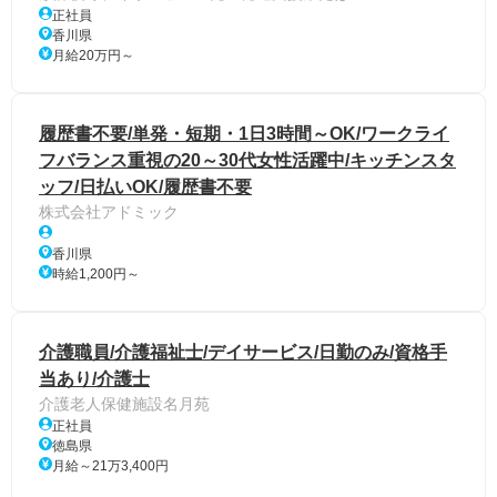
正社員
香川県
月給20万円～
履歴書不要/単発・短期・1日3時間～OK/ワークライ
フバランス重視の20～30代女性活躍中/キッチンスタ
ッフ/日払いOK/履歴書不要
株式会社アドミック
香川県
時給1,200円～
介護職員/介護福祉士/デイサービス/日勤のみ/資格手
当あり/介護士
介護老人保健施設名月苑
正社員
徳島県
月給～21万3,400円