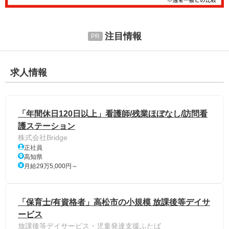
注目情報
求人情報
「年間休日120日以上」看護師/残業ほぼなし/訪問看
護ステーション
株式会社Bridge
正社員
高知県
月給29万5,000円～
「保育士/有資格者」高松市の小規模 放課後等デイサ
ービス
放課後等デイサービス・児童発達支援ふたば