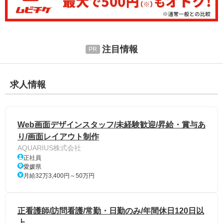
注目情報
求人情報
Web画面デザインスタッフ/未経験歓迎/昇給・賞与あ
り/画面レイアウト制作
AQUARIUS株式会社
正社員
愛媛県
月給32万3,400円～50万円
正看護師/訪問看護/常勤・日勤のみ/年間休日120日以
上