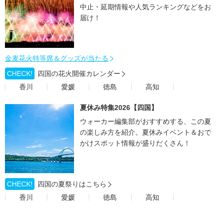
中止・延期情報や人気ランキングなどをお
届け！
金麦花火特等席＆グッズが当たる
CHECK!
四国の花火開催カレンダー
香川
愛媛
徳島
高知
夏休み特集2026【四国】
ウォーカー編集部がおすすめする、この夏
の楽しみ方を紹介。夏休みイベント＆おで
かけスポット情報が盛りだくさん！
CHECK!
四国の夏祭りはこちら
香川
愛媛
徳島
高知