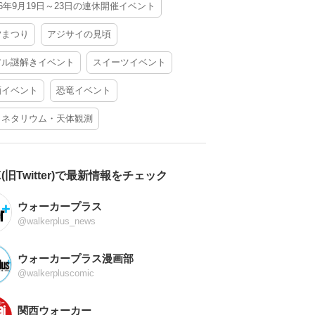
26年9月19日～23日の連休開催イベント
夕まつり
アジサイの見頃
アル謎解きイベント
スイーツイベント
酒イベント
恐竜イベント
ラネタリウム・天体観測
X(旧Twitter)で最新情報をチェック
ウォーカープラス
@walkerplus_news
ウォーカープラス漫画部
@walkerpluscomic
関西ウォーカー