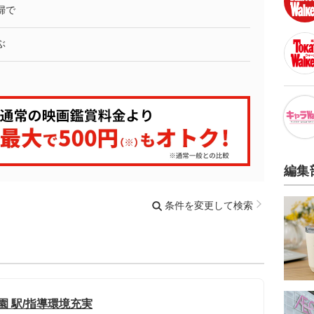
婦で
ぶ
編集
条件を変更して検索
園 駅/指導環境充実