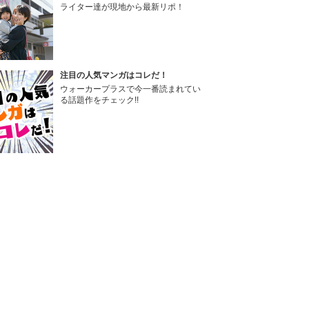
ライター達が現地から最新リポ！
注目の人気マンガはコレだ！
ウォーカープラスで今一番読まれてい
る話題作をチェック!!