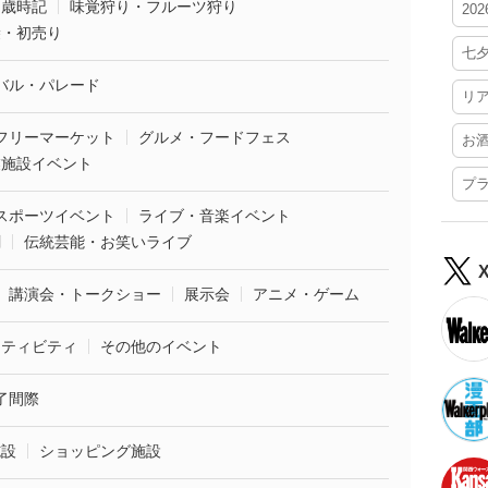
・歳時記
味覚狩り・フルーツ狩り
20
袋・初売り
七
バル・パレード
リ
フリーマーケット
グルメ・フードフェス
お
業施設イベント
プ
スポーツイベント
ライブ・音楽イベント
劇
伝統芸能・お笑いライブ
講演会・トークショー
展示会
アニメ・ゲーム
クティビティ
その他のイベント
了間際
施設
ショッピング施設