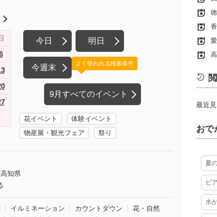
徳
月
香
日
今日
明日
愛
6
高
よく使われる検索条件
今週末
13
閲
20
9月すべてのイベント
27
最近見
花イベント
体験イベント
おで
物産展・観光フェア
祭り
夏
高知県
ビ
る
水
葉
イルミネーション
カウントダウン
花・自然