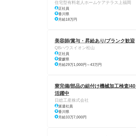
住宅型有料老人ホームケアテラス上福岡
正社員
香川県
月給18万円
美容師/賞与・昇給あり/ブランク歓迎
QBハウスイオン松山
正社員
愛媛県
月給29万1,000円～43万円
寮完備/部品の組付け機械加工検査/40
活躍中
日総工産株式会社
派遣社員
香川県
月給33万7,000円