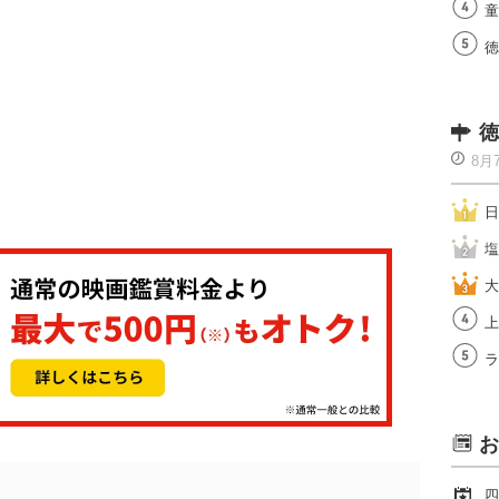
童
徳
徳
8月
日
塩
大
上
ラ
お
四