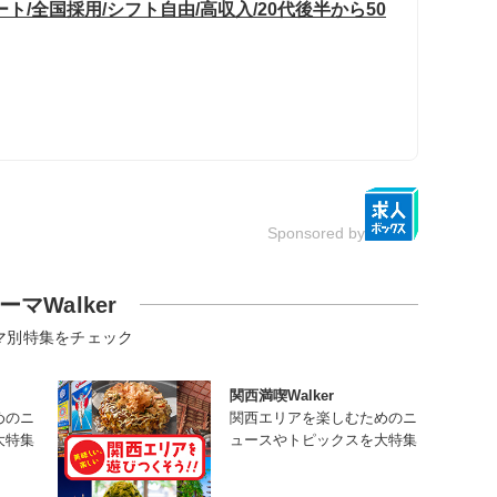
/全国採用/シフト自由/高収入/20代後半から50
Sponsored by
ーマWalker
マ別特集をチェック
関西満喫Walker
めのニ
関西エリアを楽しむためのニ
大特集
ュースやトピックスを大特集