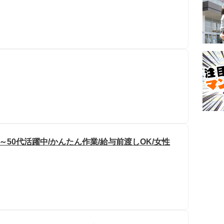
～50代活躍中/かんたん作業/給与前渡しOK/女性