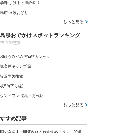
学寺 まけまけ風鈴祭り
島市 阿波おどり
もっと見る
島県おでかけスポットランキング
7日 9:32更新
和佐うみがめ博物館カレッタ
塚高原キャンプ場
塚国際美術館
板SA(下り線)
ウンドワン 徳島・万代店
もっと見る
すすめ記事
国で今週末に開催されるおすすめイベント20選