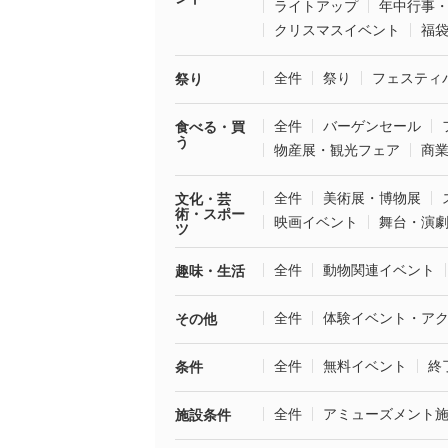
ライトアップ
年中行事
クリスマスイベント
福
全件
祭り
フェスティ
祭り
全件
バーゲンセール
食べる・買
う
物産展・観光フェア
商
全件
美術展・博物展
文化・芸
術・スポー
映画イベント
舞台・演
ツ
全件
動物関連イベント
趣味・生活
全件
体験イベント・ア
その他
全件
無料イベント
終
条件
全件
アミューズメント
施設条件