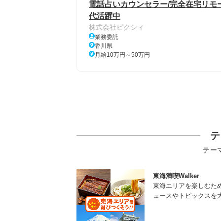
電話占いカウンセラー/完全在宅リモート
代活躍中
株式会社ピクシィ
業務委託
香川県
月給10万円～50万円
テ
テー
東海満喫Walker
東海エリアを楽しむた
ュースやトピックスを