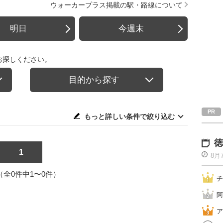
ウォーカープラス掲載の駅・路線について
明日
今週末
お探しください。
目的から探す
もっと詳しい条件で絞り込む
徳
1
8月
1（全0件中1〜0件）
チ
阿
ア