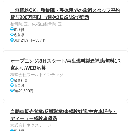
「無資格OK」整骨院・整体院での施術スタッフ平均
賞与200万円以上/週休2日/SNSで話題
整骨院 匠、東福山整骨院 匠
正社員
広島県
月給24万円～35万円
オープニング/8月スタート/再生燃料製造補助/無料1R
寮あり/WEB応募
株式会社ワールドインテック
派遣社員
山口県
時給1,600円
自動車販売営業/反響営業/未経験歓迎/中古車販売・
ディーラー経験者優遇
株式会社ネクステージ