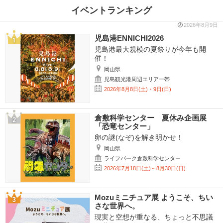
イベントランキング
2026年8月9日
児島港ENNICHI2026
児島港最大規模の夏祭りが今年も開
催！
岡山県
児島観光港周辺エリア一帯
2026年8月8日(土)・9日(日)
倉敷科学センター 夏休み企画展
「恐竜センター」
卵の謎(なぞ)を解き明かせ！
岡山県
ライフパーク倉敷科学センター
2026年7月18日(土)～8月30日(日)
Mozuミニチュア展 ようこそ、ちい
さな世界へ。
現実と空想が重なる、ちょっと不思議