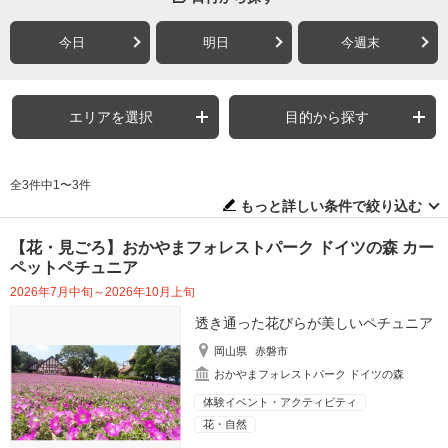
今日
明日
今週末
エリアを選択
目的から探す
全3件中1〜3件
もっと詳しい条件で絞り込む
【花・見ごろ】おかやまフォレストパーク ドイツの森 カー
ペットペチュニア
2026年7月中旬～2026年10月上旬
透き通った花びらが美しいペチュニア
岡山県
赤磐市
おかやまフォレストパーク ドイツの森
体験イベント・アクティビティ
花・自然