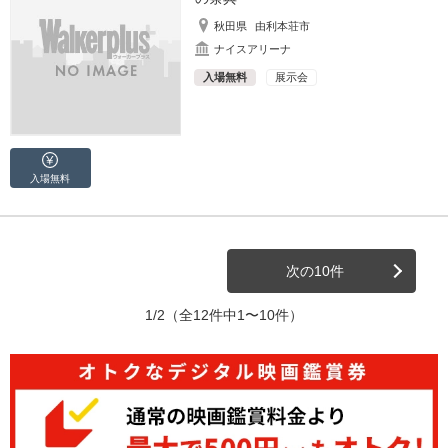
秋田県
由利本荘市
ナイスアリーナ
入場無料
展示会
入場無料
次の10件
1/2
（全12件中1〜10件）