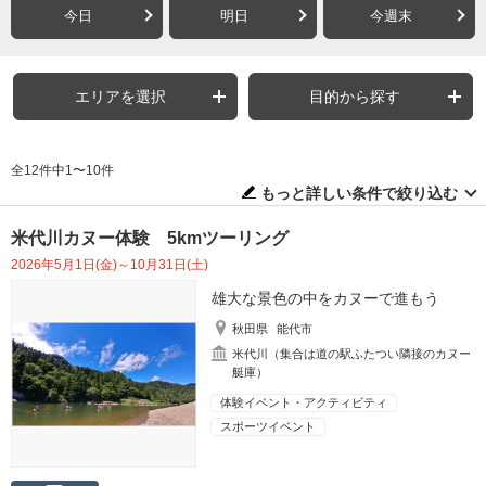
今日
明日
今週末
エリアを選択
目的から探す
全12件中1〜10件
もっと詳しい条件で絞り込む
米代川カヌー体験 5kmツーリング
2026年5月1日(金)～10月31日(土)
雄大な景色の中をカヌーで進もう
秋田県
能代市
米代川（集合は道の駅ふたつい隣接のカヌー
艇庫）
体験イベント・アクティビティ
スポーツイベント