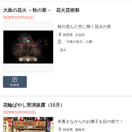
大曲の花火 －秋の章－ 花火芸術祭
2026年10月3日(土)
秋の澄んだ空に輝く花火の美
秋田県
大仙市
「大曲の花火」公園
花火
駐車場
花輪ばやし実演披露（10月）
2026年10月18日(日)
本番さながらのお囃子を目の前で！
秋田県
鹿角市