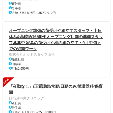
正社員
岩手県
月給16万8,896円～35万2,912円
オープニング準備の荷受けや組立てスタッフ・土日
休み&高時給1650円!オープニング店舗の準備スタッ
フ募集中 家具の荷受けや棚の組み立て・9月中旬ま
での短期ワーク
株式会社ホットスタッフ山形
派遣社員
山形県
時給1,650円
NEW
「夜勤なし」/正看護師/常勤/日勤のみ/循環器科/保育
園
日高見中央クリニック
正社員
岩手県
月給20万1,000円～25万8,900円