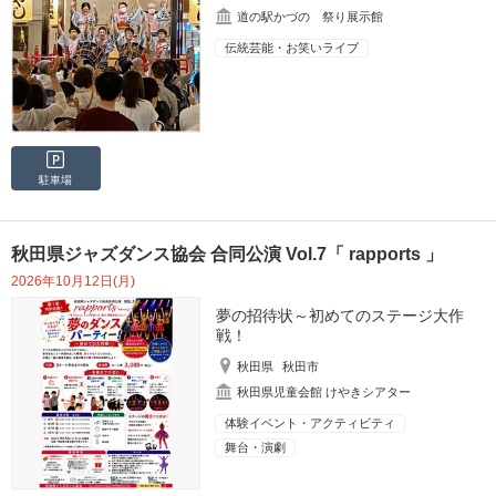
道の駅かづの 祭り展示館
伝統芸能・お笑いライブ
駐車場
秋田県ジャズダンス協会 合同公演 Vol.7「 rapports 」
2026年10月12日(月)
夢の招待状～初めてのステージ大作
戦！
秋田県
秋田市
秋田県児童会館 けやきシアター
体験イベント・アクティビティ
舞台・演劇