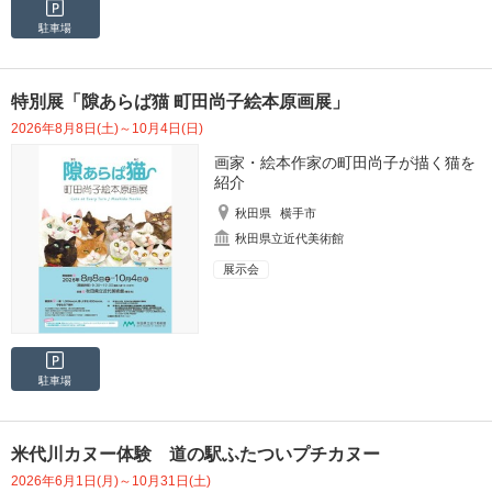
駐車場
特別展「隙あらば猫 町田尚子絵本原画展」
2026年8月8日(土)～10月4日(日)
画家・絵本作家の町田尚子が描く猫を
紹介
秋田県
横手市
秋田県立近代美術館
展示会
駐車場
米代川カヌー体験 道の駅ふたついプチカヌー
2026年6月1日(月)～10月31日(土)