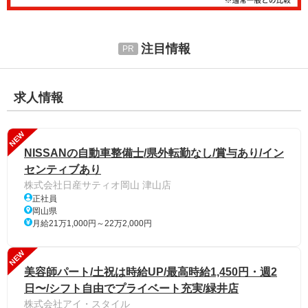
注目情報
求人情報
NEW
NISSANの自動車整備士/県外転勤なし/賞与あり/イン
センティブあり
株式会社日産サティオ岡山 津山店
正社員
岡山県
月給21万1,000円～22万2,000円
NEW
美容師パート/土祝は時給UP/最高時給1,450円・週2
日〜/シフト自由でプライベート充実/緑井店
株式会社アイ・スタイル