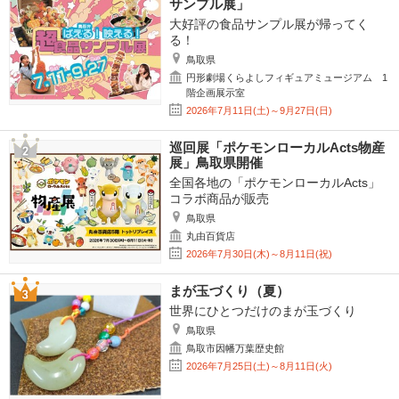
サンプル展」
大好評の食品サンプル展が帰ってく
る！
鳥取県
円形劇場くらよしフィギュアミュージアム 1
階企画展示室
2026年7月11日(土)～9月27日(日)
巡回展「ポケモンローカルActs物産
展」鳥取県開催
全国各地の「ポケモンローカルActs」
コラボ商品が販売
鳥取県
丸由百貨店
2026年7月30日(木)～8月11日(祝)
まが玉づくり（夏）
世界にひとつだけのまが玉づくり
鳥取県
鳥取市因幡万葉歴史館
2026年7月25日(土)～8月11日(火)