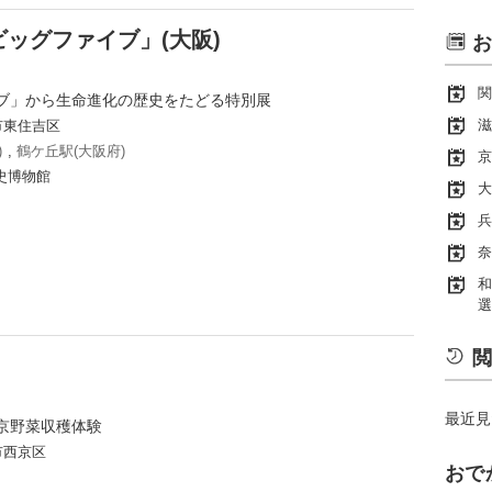
ッグファイブ」(大阪)
お
関
ブ」から生命進化の歴史をたどる特別展
滋
市東住吉区
)
,
鶴ケ丘駅(大阪府)
京
史博物館
大
兵
奈
和
選
閲
最近見
京野菜収穫体験
市西京区
おで