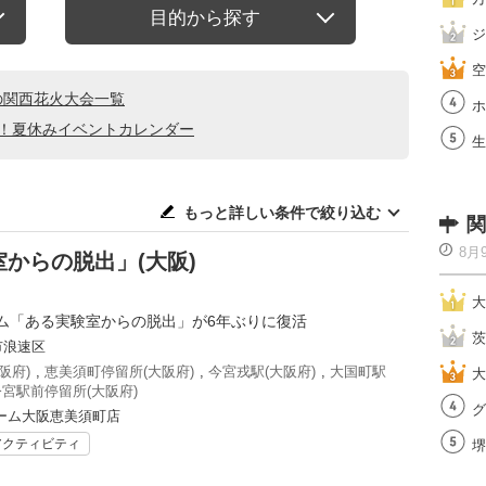
目的から探す
ジ
空
の関西花火大会一覧
ホ
る！夏休みイベントカレンダー
生
もっと詳しい条件で絞り込む
関
8月
からの脱出」(大阪)
大
ム「ある実験室からの脱出」が6年ぶりに復活
茨
市浪速区
阪府)
,
恵美須町停留所(大阪府)
,
今宮戎駅(大阪府)
,
大国町駅
大
宮駅前停留所(大阪府)
グ
ーム大阪恵美須町店
アクティビティ
堺