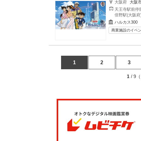
大阪府
大阪
天王寺駅前停留
倍野駅(大阪府
ハルカス300
商業施設のイベ
1
2
3
1
/ 