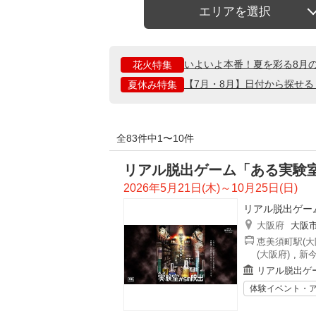
エリアを選択
いよいよ本番！夏を彩る8月
花火特集
【7月・8月】日付から探せ
夏休み特集
全83件中1〜10件
リアル脱出ゲーム「ある実験室
2026年5月21日(木)～10月25日(日)
リアル脱出ゲー
大阪府
大阪
恵美須町駅(大
(大阪府)
,
新今
リアル脱出ゲ
体験イベント・