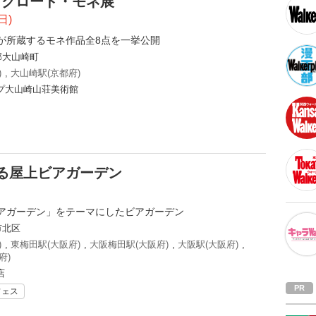
 クロード・モネ展
日)
が所蔵するモネ作品全8点を一挙公開
郡大山崎町
)
,
大山崎駅(京都府)
プ大山崎山荘美術館
る屋上ビアガーデン
アガーデン」をテーマにしたビアガーデン
市北区
)
,
東梅田駅(大阪府)
,
大阪梅田駅(大阪府)
,
大阪駅(大阪府)
,
府)
店
フェス