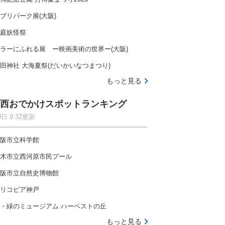
ブリパーク展(大阪)
庭妖怪祭
ラーにふれる展 ー映画美術の世界ー(大阪)
田神社 大海夏祭(だいかいなつまつり)
もっと見る
西おでかけスポットランキング
9日 9:32更新
阪市立科学館
木市立西河原市民プール
阪市立自然史博物館
リコピア神戸
・緑のミュージアム ハーベストの丘
もっと見る