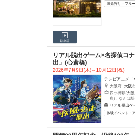
味覚狩り・フル
駐車場
リアル脱出ゲーム×名探偵コナ
出」(心斎橋)
2026年7月9日(木)～10月12日(祝)
テレビアニメ「
大阪府
大阪
四ツ橋駅(大阪
府)
,
なんば駅
リアル脱出ゲ
体験イベント・