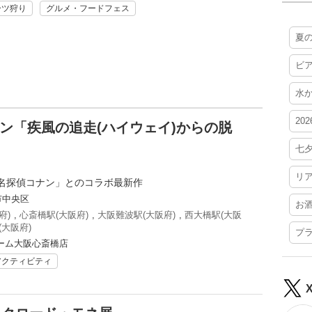
ーツ狩り
グルメ・フードフェス
夏
ビ
水
20
ン「疾風の追走(ハイウェイ)からの脱
七
リ
名探偵コナン」とのコラボ最新作
市中央区
お
府)
,
心斎橋駅(大阪府)
,
大阪難波駅(大阪府)
,
西大橋駅(大阪
(大阪府)
プ
ーム大阪心斎橋店
アクティビティ