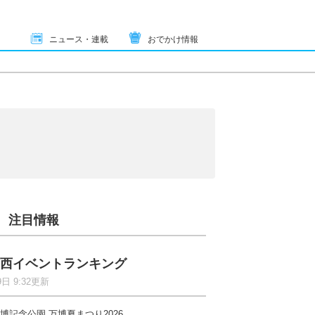
ニュース・連載
おでかけ情報
注目情報
西イベントランキング
9日 9:32更新
博記念公園 万博夏まつり2026