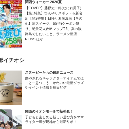
関西ウォーカー 2026夏
【COVER】藤原丈一郎(なにわ男子)
【第1特集】ひんやりスポット＆新名
所【第2特集】日帰り避暑温泉【その
他】涼スイーツ、超(得)クーポン祭
り、絶景花火攻略マップ'26、夏の淡
路島でしたいこと、ラーメン新店
NEWS ほか
部イチオシ
スヌーピーたちの最新ニュース
癒やされるキャラクターアイテムでほ
っと一息つこう！かわいい最新グッズ
やイベント情報を毎日配信
関西のイオンモールで新発見！
子どもと楽しめる新しい遊び方をママ
ライター達が現地から最新リポ！