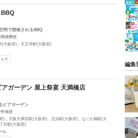
BBQ
空間で開催されるBBQ
市阿倍野区
(大阪府)
,
天王寺駅(大阪府)
フェス
編集
ビアガーデン 屋上祭宴 天満橋店
るビアガーデン
市中央区
府)
,
大阪天満宮駅(大阪府)
,
北浜駅(大阪府)
,
なにわ橋駅(大
丁目駅(大阪府)
ール