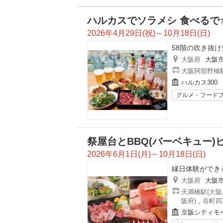
ハルカスでソラメシ 食べるで↑
2026年4月29日(祝)～10月18日(日)
58階の吹き抜け
大阪府
大阪
大阪阿部野橋駅
ハルカス300
グルメ・フード
祭屋台とBBQ(バーベキュー)
2026年6月1日(月)～10月18日(日)
縁日体験ができ
大阪府
大阪
天満橋駅(大阪
阪府)
,
谷町四
京阪シティモ