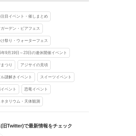
の注目イベント・催しまとめ
アガーデン・ビアフェス
かけ祭り・ウォーターフェス
26年9月19日～23日の連休開催イベント
夕まつり
アジサイの見頃
アル謎解きイベント
スイーツイベント
酒イベント
恐竜イベント
ラネタリウム・天体観測
X(旧Twitter)で最新情報をチェック