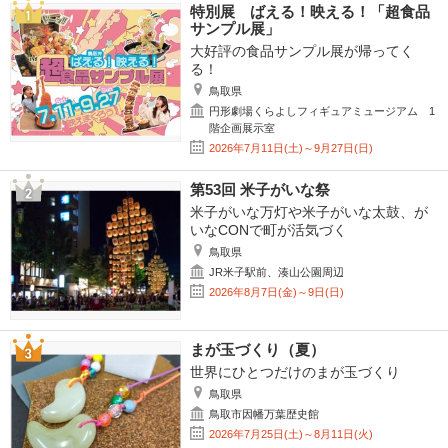
特別展 ばえる！映える！「超食品
サンプル展」
大好評の食品サンプル展が帰ってく
る！
鳥取県
円形劇場くらよしフィギュアミュージアム 1
階企画展示室
2026年7月11日(土)～9月27日(日)
第53回 米子がいな祭
米子がいな万灯や米子がいな太鼓、が
いなCONで町が活気づく
鳥取県
JR米子駅前、湊山公園周辺
2026年8月7日(金)～9日(日)
まが玉づくり（夏）
世界にひとつだけのまが玉づくり
鳥取県
鳥取市因幡万葉歴史館
2026年7月25日(土)～8月11日(火)