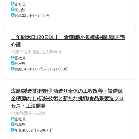
正社員
岡山県
月給22万円～34万円
「年間休日120日以上」看護師/小規模多機能型居宅
介護
特定非営利活動法人Being
正社員
島根県
月給14万8,000円～27万1,000円
広島/製造技術管理 酒造り全体の工程改善・設備保
全/夜勤なし/伝統技術と新たな挑戦/食品系製造プロ
セス・工法開発
中尾醸造株式会社
正社員
広島県
年収400万円～500万円