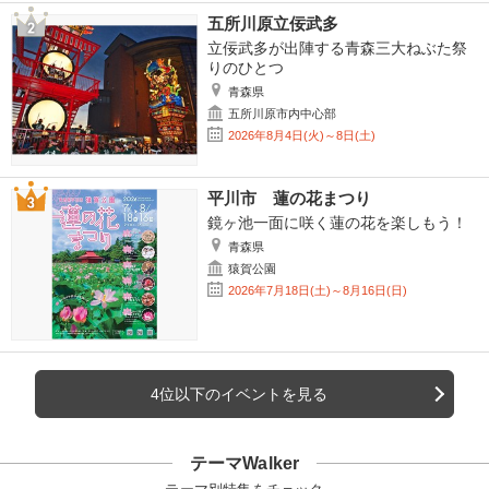
五所川原立佞武多
立佞武多が出陣する青森三大ねぶた祭
りのひとつ
青森県
五所川原市内中心部
2026年8月4日(火)～8日(土)
平川市 蓮の花まつり
鏡ヶ池一面に咲く蓮の花を楽しもう！
青森県
猿賀公園
2026年7月18日(土)～8月16日(日)
4位以下のイベントを見る
テーマWalker