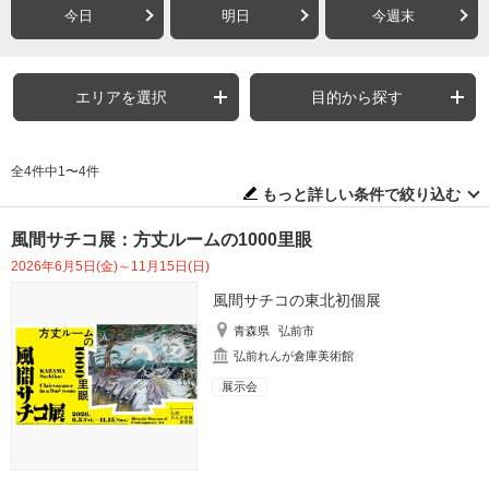
今日
明日
今週末
エリアを選択
目的から探す
全4件中1〜4件
もっと詳しい条件で絞り込む
風間サチコ展：方丈ルームの1000里眼
2026年6月5日(金)～11月15日(日)
風間サチコの東北初個展
青森県
弘前市
弘前れんが倉庫美術館
展示会