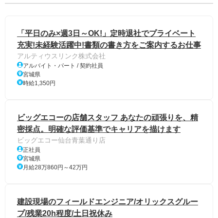
「平日のみ×週3日～OK!」定時退社でプライベート
充実!未経験活躍中!書類の書き方をご案内するお仕事
アルティウスリンク株式会社
アルバイト・パート / 契約社員
宮城県
時給1,350円
ビッグエコーの店舗スタッフ あなたの頑張りを、精
密採点。明確な評価基準でキャリアを描けます
ビッグエコー仙台青葉通り店
正社員
宮城県
月給28万860円～42万円
建設現場のフィールドエンジニア/オリックスグルー
プ/残業20h程度/土日祝休み