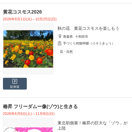
黄花コスモス2026
2026年9月1日(火)～10月25日(日)
秋の花 黄花コスモスを楽しもう
青森県
十和田市
手づくり村鯉艸郷（りそうきょう）
花・自然
駐車場
椿昇 フリーダムー像(ゾウ)と生きる
2026年6月6日(土)～11月8日(日)
東北初個展！椿昇の巨大な「ゾウ」が
上陸