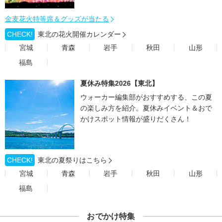
金麦花火特等席＆グッズが当たる
CHECK!
東北の花火開催カレンダー
宮城
青森
岩手
秋田
山形
福島
夏休み特集2026【東北】
ウォーカー編集部がおすすめする、この夏
の楽しみ方を紹介。夏休みイベント＆おで
かけスポット情報が盛りだくさん！
CHECK!
東北の夏祭りはこちら
宮城
青森
岩手
秋田
山形
福島
おでかけ特集