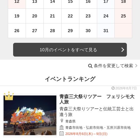
12
13
14
15
16
17
18
19
20
21
22
23
24
25
26
27
28
29
30
31
10月のイベントをすべて見る
条件を変更して検索
イベントランキング
2026年8月7日
青森三大祭りツアー フェリシモ大
人旅
青森三大祭りツアーと伝統工芸士と出
逢う旅
青森県
青森市街地・弘前市街地・五所川原市街地
2026年8月6日(木)～9日(日)