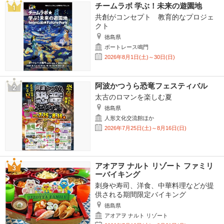
チームラボ 学ぶ！未来の遊園地
共創がコンセプト 教育的なプロジェ
クト
徳島県
ボートレース鳴門
2026年8月1日(土)～30日(日)
阿波かつうら恐竜フェスティバル
太古のロマンを楽しむ夏
徳島県
人形文化交流館ほか
2026年7月25日(土)～8月16日(日)
アオアヲ ナルト リゾート ファミリ
ーバイキング
刺身や寿司、洋食、中華料理などが提
供される期間限定バイキング
徳島県
アオアヲ ナルト リゾート