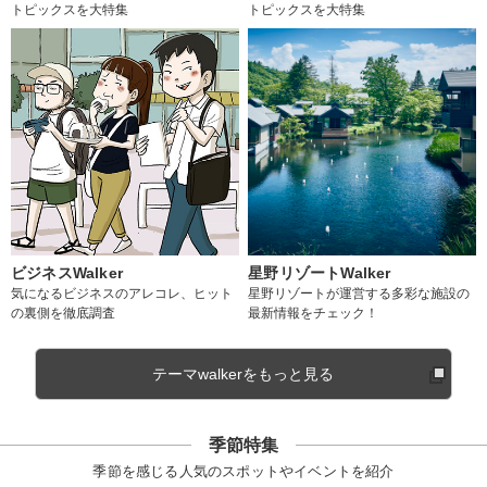
トピックスを大特集
トピックスを大特集
ビジネスWalker
星野リゾートWalker
気になるビジネスのアレコレ、ヒット
星野リゾートが運営する多彩な施設の
の裏側を徹底調査
最新情報をチェック！
テーマwalkerをもっと見る
季節特集
季節を感じる人気のスポットやイベントを紹介