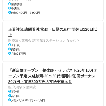
業務委託
香川県
時給2,490円～3,990円
正看護師/訪問看護/常勤・日勤のみ/年間休日120日以
上
医療法人慈恵会 訪問看護ステーション なかむら
正社員
高知県
月給23万円
「新店舗オープン」整体師・セラピスト/26年10月オ
ープン予定 未経験可/20〜30代活躍中/初回ボーナス
80万円・賞与500万円の支給実績あり
匠 入明駅前整体院
正社員
高知県
月給23万9,000円～40万円