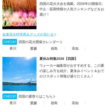
四国の花火大会を掲載。2026年の開催日、
中止・延期情報や人気ランキングなどをお
届け！
金麦花火特等席＆グッズが当たる
CHECK!
四国の花火開催カレンダー
香川
愛媛
徳島
高知
夏休み特集2026【四国】
ウォーカー編集部がおすすめする、この夏
の楽しみ方を紹介。夏休みイベント＆おで
かけスポット情報が盛りだくさん！
CHECK!
四国の夏祭りはこちら
香川
愛媛
徳島
高知