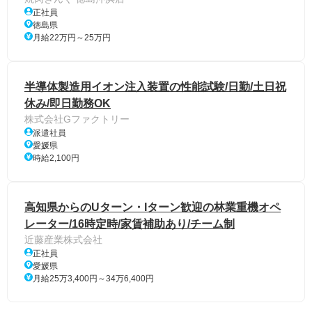
正社員
徳島県
月給22万円～25万円
半導体製造用イオン注入装置の性能試験/日勤/土日祝
休み/即日勤務OK
株式会社Gファクトリー
派遣社員
愛媛県
時給2,100円
高知県からのUターン・Iターン歓迎の林業重機オペ
レーター/16時定時/家賃補助あり/チーム制
近藤産業株式会社
正社員
愛媛県
月給25万3,400円～34万6,400円