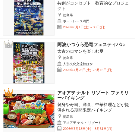
共創がコンセプト 教育的なプロジェ
クト
徳島県
ボートレース鳴門
2026年8月1日(土)～30日(日)
阿波かつうら恐竜フェスティバル
太古のロマンを楽しむ夏
徳島県
人形文化交流館ほか
2026年7月25日(土)～8月16日(日)
アオアヲ ナルト リゾート ファミリ
ーバイキング
刺身や寿司、洋食、中華料理などが提
供される期間限定バイキング
徳島県
アオアヲ ナルト リゾート
2026年7月18日(土)～8月31日(月)