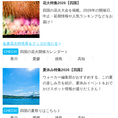
花火特集2026【四国】
四国の花火大会を掲載。2026年の開催日、
中止・延期情報や人気ランキングなどをお
届け！
金麦花火特等席＆グッズが当たる
CHECK!
四国の花火開催カレンダー
香川
愛媛
徳島
高知
夏休み特集2026【四国】
ウォーカー編集部がおすすめする、この夏
の楽しみ方を紹介。夏休みイベント＆おで
かけスポット情報が盛りだくさん！
CHECK!
四国の夏祭りはこちら
香川
愛媛
徳島
高知