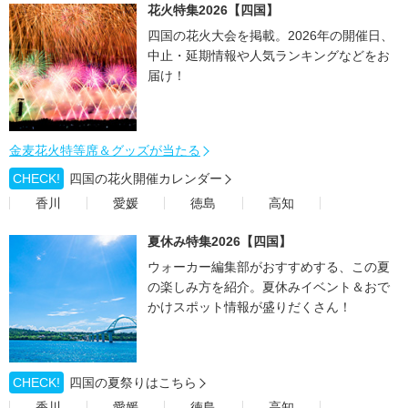
花火特集2026【四国】
四国の花火大会を掲載。2026年の開催日、
中止・延期情報や人気ランキングなどをお
届け！
金麦花火特等席＆グッズが当たる
CHECK!
四国の花火開催カレンダー
香川
愛媛
徳島
高知
夏休み特集2026【四国】
ウォーカー編集部がおすすめする、この夏
の楽しみ方を紹介。夏休みイベント＆おで
かけスポット情報が盛りだくさん！
CHECK!
四国の夏祭りはこちら
香川
愛媛
徳島
高知