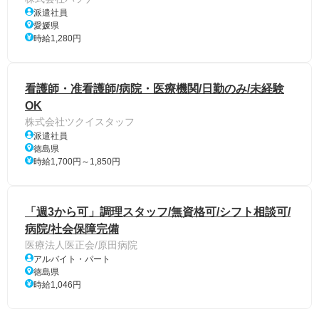
派遣社員
愛媛県
時給1,280円
看護師・准看護師/病院・医療機関/日勤のみ/未経験
OK
株式会社ツクイスタッフ
派遣社員
徳島県
時給1,700円～1,850円
「週3から可」調理スタッフ/無資格可/シフト相談可/
病院/社会保障完備
医療法人医正会/原田病院
アルバイト・パート
徳島県
時給1,046円