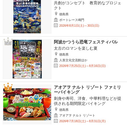
共創がコンセプト 教育的なプロジェ
クト
徳島県
ボートレース鳴門
2026年8月1日(土)～30日(日)
阿波かつうら恐竜フェスティバル
太古のロマンを楽しむ夏
徳島県
人形文化交流館ほか
2026年7月25日(土)～8月16日(日)
アオアヲ ナルト リゾート ファミリ
ーバイキング
刺身や寿司、洋食、中華料理などが提
供される期間限定バイキング
徳島県
アオアヲ ナルト リゾート
2026年7月18日(土)～8月31日(月)