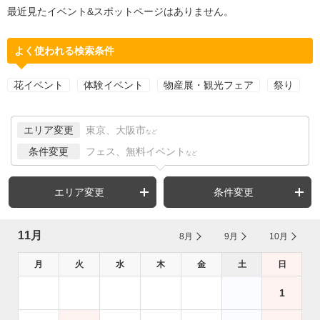
最近見たイベント&スポットページはありません。
よく使われる検索条件
花イベント
体験イベント
物産展・観光フェア
祭り
エリア変更
東京、大阪市
など
条件変更
フェス、無料イベント
など
エリア変更
条件変更
11月
8月
9月
10月
月
火
水
木
金
土
日
1