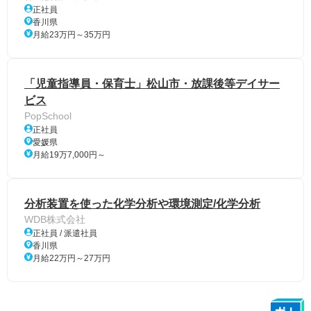
正社員
香川県
月給23万円～35万円
「児童指導員・保育士」松山市・放課後等デイサー
ビス
PopSchool
正社員
愛媛県
月給19万7,000円～
分析装置を使った化学分析や環境測定/化学分析
WDB株式会社
正社員 / 派遣社員
香川県
月給22万円～27万円