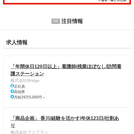
注目情報
求人情報
「年間休日120日以上」看護師/残業ほぼなし/訪問看
護ステーション
株式会社Bridge
正社員
高知県
月給29万5,000円～
「商品企画」 香川/経験を活かす/年休123日/社割あ
り
株式会社フジプラン