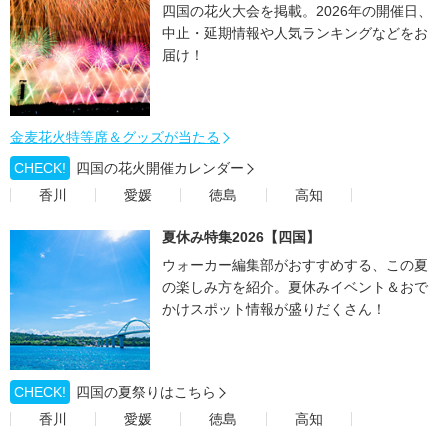
四国の花火大会を掲載。2026年の開催日、
中止・延期情報や人気ランキングなどをお
届け！
金麦花火特等席＆グッズが当たる
CHECK!
四国の花火開催カレンダー
香川
愛媛
徳島
高知
夏休み特集2026【四国】
ウォーカー編集部がおすすめする、この夏
の楽しみ方を紹介。夏休みイベント＆おで
かけスポット情報が盛りだくさん！
CHECK!
四国の夏祭りはこちら
香川
愛媛
徳島
高知