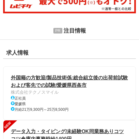
注目情報
求人情報
外国籍の方歓迎/製品技術係:総合組立後の出荷前試験
および客先での試験/愛媛県西条市
株式会社テクノスマイル
正社員
愛媛県
月給21万9,300円～25万8,500円
NEW
データ入力・タイピング/未経験OK同業務ありコツ
コツ倉庫内事務時給1400円