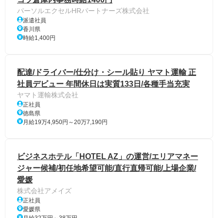
パーソルエクセルHRパートナーズ株式会社
派遣社員
香川県
時給1,400円
配達/ドライバー/仕分け・シール貼り ヤマト運輸 正
社員デビュー 年間休日は実質133日/各種手当充実
ヤマト運輸株式会社
正社員
徳島県
月給19万4,950円～20万7,190円
ビジネスホテル「HOTEL AZ」の運営/エリアマネー
ジャー候補/初任地希望可能/直行直帰可能/上場企業/
愛媛
株式会社アメイズ
正社員
愛媛県
月給32万円～38万円