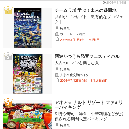
2026年8月6日
チームラボ 学ぶ！未来の遊園地
共創がコンセプト 教育的なプロジェ
クト
徳島県
ボートレース鳴門
2026年8月1日(土)～30日(日)
阿波かつうら恐竜フェスティバル
太古のロマンを楽しむ夏
徳島県
人形文化交流館ほか
2026年7月25日(土)～8月16日(日)
アオアヲ ナルト リゾート ファミリ
ーバイキング
刺身や寿司、洋食、中華料理などが提
供される期間限定バイキング
徳島県