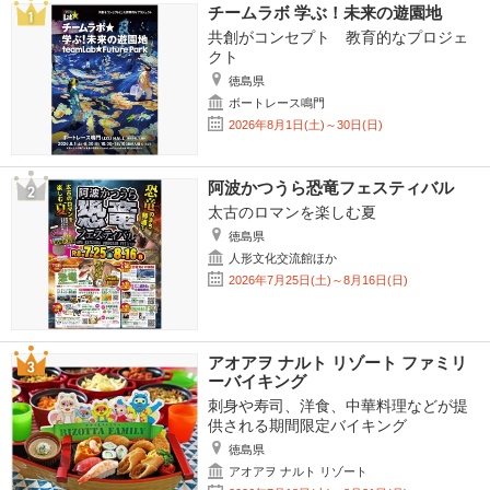
チームラボ 学ぶ！未来の遊園地
共創がコンセプト 教育的なプロジェ
クト
徳島県
ボートレース鳴門
2026年8月1日(土)～30日(日)
阿波かつうら恐竜フェスティバル
太古のロマンを楽しむ夏
徳島県
人形文化交流館ほか
2026年7月25日(土)～8月16日(日)
アオアヲ ナルト リゾート ファミリ
ーバイキング
刺身や寿司、洋食、中華料理などが提
供される期間限定バイキング
徳島県
アオアヲ ナルト リゾート