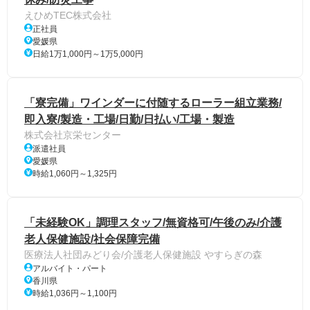
えひめTEC株式会社
正社員
愛媛県
日給1万1,000円～1万5,000円
「寮完備」ワインダーに付随するローラー組立業務/
即入寮/製造・工場/日勤/日払い/工場・製造
株式会社京栄センター
派遣社員
愛媛県
時給1,060円～1,325円
「未経験OK」調理スタッフ/無資格可/午後のみ/介護
老人保健施設/社会保障完備
医療法人社団みどり会/介護老人保健施設 やすらぎの森
アルバイト・パート
香川県
時給1,036円～1,100円