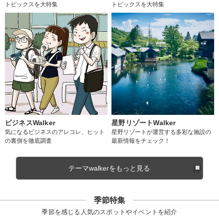
トピックスを大特集
トピックスを大特集
ビジネスWalker
星野リゾートWalker
気になるビジネスのアレコレ、ヒット
星野リゾートが運営する多彩な施設の
の裏側を徹底調査
最新情報をチェック！
テーマwalkerをもっと見る
季節特集
季節を感じる人気のスポットやイベントを紹介