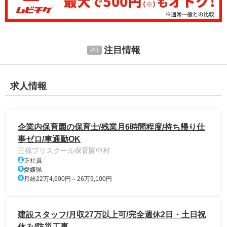
注目情報
求人情報
企業内保育園の保育士/残業月6時間程度/持ち帰り仕
事ゼロ/車通勤OK
三福プリスクール保育園中村
正社員
愛媛県
月給22万4,600円～26万9,100円
建設スタッフ/月収27万以上可/完全週休2日・土日祝
休み/防災工事