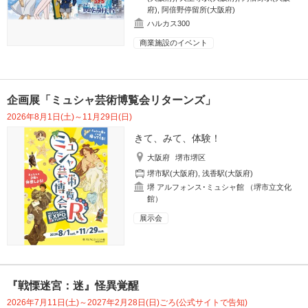
府)
,
阿倍野停留所(大阪府)
ハルカス300
商業施設のイベント
企画展「ミュシャ芸術博覧会リターンズ」
2026年8月1日(土)～11月29日(日)
きて、みて、体験！
大阪府
堺市堺区
堺市駅(大阪府)
,
浅香駅(大阪府)
堺 アルフォンス･ミュシャ館 （堺市立文化
館）
展示会
『戦慄迷宮：迷』怪異覚醒
2026年7月11日(土)～2027年2月28日(日)ごろ(公式サイトで告知)