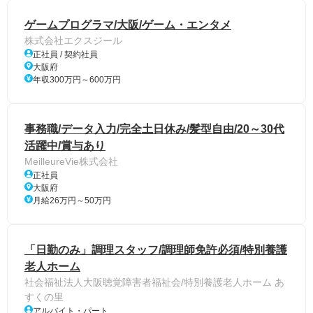
ゲームプログラマ/大阪/ゲーム・エンタメ
株式会社エクスジール
正社員 / 契約社員
大阪府
年収300万円～600万円
事務職/データ入力/完全土日休み/髪型自由/20～30代
活躍中/賞与あり
MeilleureVie株式会社
正社員
大阪府
月給26万円～50万円
「日勤のみ」調理スタッフ/調理師免許必須/特別養護
老人ホーム
社会福祉法人大阪聴覚障害者福祉会/特別養護老人ホーム あ
すくの里
アルバイト・パート