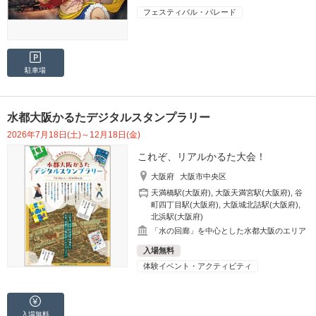
フェスティバル・パレード
駐車場
水都大阪かるたデジタルスタンプラリー
2026年7月18日(土)～12月18日(金)
これぞ、リアルかるた大会！
大阪府
大阪市中央区
天満橋駅(大阪府)
,
大阪天満宮駅(大阪府)
,
谷
町四丁目駅(大阪府)
,
大阪城北詰駅(大阪府)
,
北浜駅(大阪府)
「水の回廊」を中心とした水都大阪のエリア
入場無料
体験イベント・アクティビティ
入場無料