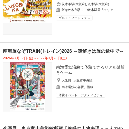
茨木市駅(大阪府)
,
茨木駅(大阪府)
阪急茨木市駅～JR茨木駅周辺エリア
グルメ・フードフェス
南海旅なぞTRAIN(トレイン)2026 ～謎解きは旅の途中で～
2026年7月17日(金)～2027年3月20日(土)
南海電鉄沿線で体験できるリアル謎解
きゲーム
大阪府
大阪市中央区
南海電鉄の各駅、沿線
体験イベント・アクティビティ
企画展 東京富士美術館所蔵「魅惑の人物表現－－人のか