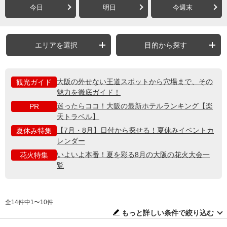
今日
明日
今週末
エリアを選択
目的から探す
大阪の外せない王道スポットから穴場まで、その
観光ガイド
魅力を徹底ガイド！
迷ったらココ！大阪の最新ホテルランキング【楽
PR
天トラベル】
【7月・8月】日付から探せる！夏休みイベントカ
夏休み特集
レンダー
いよいよ本番！夏を彩る8月の大阪の花火大会一
花火特集
覧
全14件中1〜10件
もっと詳しい条件で絞り込む