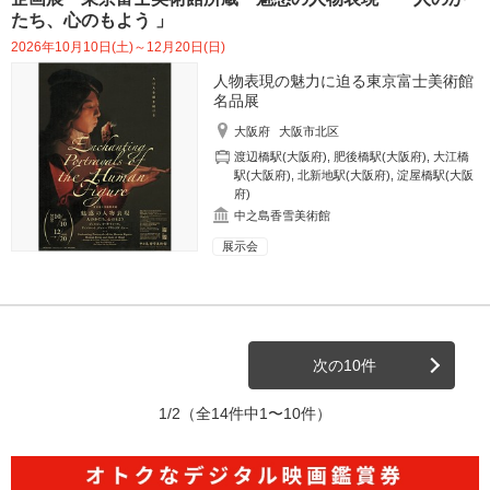
たち、心のもよう 」
2026年10月10日(土)～12月20日(日)
人物表現の魅力に迫る東京富士美術館
名品展
大阪府
大阪市北区
渡辺橋駅(大阪府)
,
肥後橋駅(大阪府)
,
大江橋
駅(大阪府)
,
北新地駅(大阪府)
,
淀屋橋駅(大阪
府)
中之島香雪美術館
展示会
次の10件
1/2
（全14件中1〜10件）