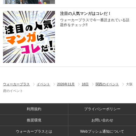
注目の人気マンガはコレだ！
ウォーカープラスで今一番読まれている話
題作をチェック!!
ウォーカープラス
イベント
2026年11月
18日
関西のイベント
大阪
府のイベント
利用規約
プライバシーポリシー
推奨環境
お問い合わせ
ウォーカープラスとは
Webプッシュ通知について