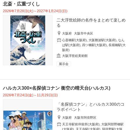
北斎・広重づくし
2026年7月28日(火)～2027年1月24日(日)
二大浮世絵師の名作をまとめて楽しめ
る
大阪府
大阪市中央区
心斎橋駅(大阪府)
,
大阪難波駅(大阪府)
,
なん
ば駅(大阪府)
,
四ツ橋駅(大阪府)
,
長堀橋駅(大
阪府)
大阪浮世絵美術館
展示会
ハルカス300×名探偵コナン 衝空の晴天台(ハルカス)
2026年7月24日(金)～11月29日(日)
「名探偵コナン」とハルカス300のコ
ラボイベント
大阪府
大阪市阿倍野区
天王寺駅前停留所(大阪府)
,
大阪阿部野橋駅
(大阪府)
,
天王寺駅(大阪府)
,
阿倍野駅(大阪