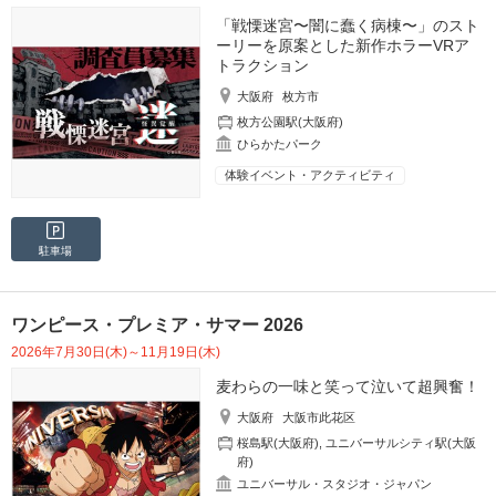
「戦慄迷宮〜闇に蠢く病棟〜」のスト
ーリーを原案とした新作ホラーVRア
トラクション
大阪府
枚方市
枚方公園駅(大阪府)
ひらかたパーク
体験イベント・アクティビティ
駐車場
ワンピース・プレミア・サマー 2026
2026年7月30日(木)～11月19日(木)
麦わらの一味と笑って泣いて超興奮！
大阪府
大阪市此花区
桜島駅(大阪府)
,
ユニバーサルシティ駅(大阪
府)
ユニバーサル・スタジオ・ジャパン