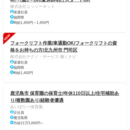
株式会社ニッソーネット
派遣社員
福岡県
時給1,400円～1,450円
NEW
フォークリフト作業/車通勤OK/フォークリフトの資
格をお持ちの方/北九州市 門司区
株式会社テクノ・サービス 働くナビ
派遣社員
福岡県
時給1,400円
鹿児島市 保育園の保育士/年休110日以上/住宅補助あ
り/複数園あり/経験者優遇
あいぼりー保育園
正社員
鹿児島県
月給21万3,000円～