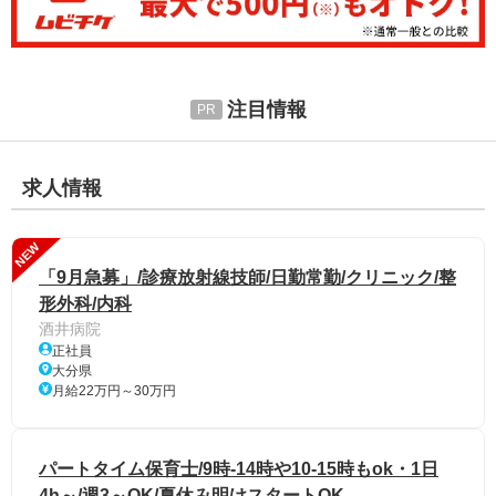
注目情報
求人情報
NEW
「9月急募」/診療放射線技師/日勤常勤/クリニック/整
形外科/内科
酒井病院
正社員
大分県
月給22万円～30万円
パートタイム保育士/9時-14時や10-15時もok・1日
4h～/週3～OK/夏休み明けスタートOK