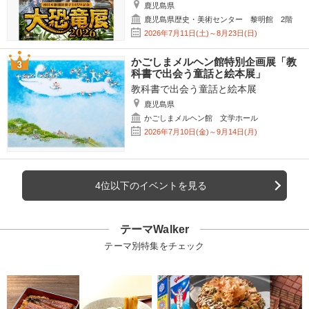
鹿児島県
鹿児島県歴史・美術センター 黎明館 2階
2026年7月11日(土)～8月23日(日)
かごしまメルヘン館特別企画展「教
科書で出会う童話と絵本展」
教科書で出会う童話と絵本展
鹿児島県
かごしまメルヘン館 文学ホール
2026年7月10日(金)～9月14日(月)
4位以下のイベントを見る
テーマWalker
テーマ別特集をチェック