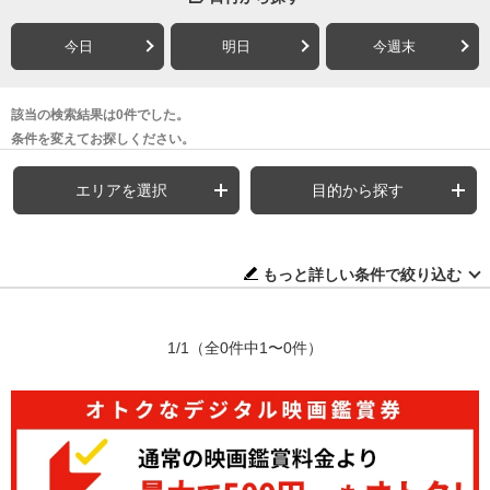
今日
明日
今週末
該当の検索結果は0件でした。
条件を変えてお探しください。
エリアを選択
目的から探す
もっと詳しい条件で絞り込む
1/1
（全0件中1〜0件）