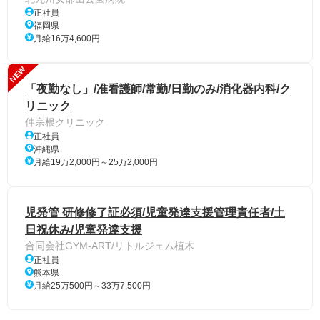
正社員
福岡県
月給16万4,600円
NEW
「夜勤なし」/准看護師/常勤/日勤のみ/消化器内科/ク
リニック
仲宗根クリニック
正社員
沖縄県
月給19万2,000円～25万2,000円
児発管 研修修了証必須/児童発達支援管理責任者/土
日祝休み/児童発達支援
合同会社GYM-ART/リトルジェム植木
正社員
熊本県
月給25万500円～33万7,500円