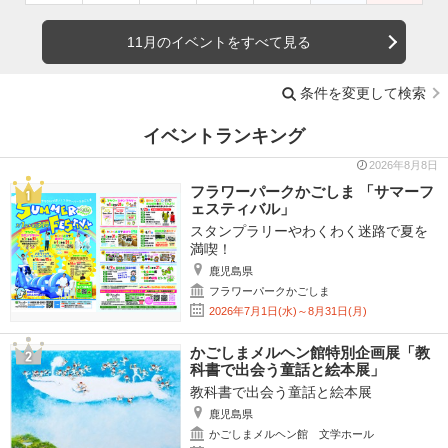
11月のイベントをすべて見る
条件を変更して検索
イベントランキング
2026年8月8日
フラワーパークかごしま 「サマーフ
ェスティバル」
スタンプラリーやわくわく迷路で夏を
満喫！
鹿児島県
フラワーパークかごしま
2026年7月1日(水)～8月31日(月)
かごしまメルヘン館特別企画展「教
科書で出会う童話と絵本展」
教科書で出会う童話と絵本展
鹿児島県
かごしまメルヘン館 文学ホール