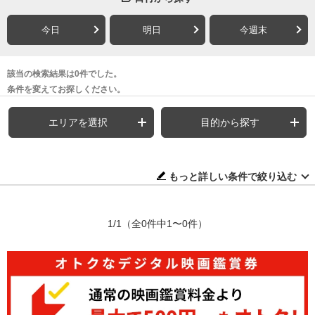
今日
明日
今週末
該当の検索結果は0件でした。
条件を変えてお探しください。
エリアを選択
目的から探す
もっと詳しい条件で絞り込む
1/1
（全0件中1〜0件）