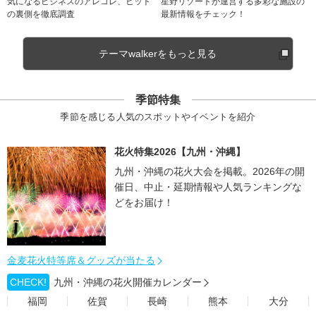
気になるビジネスのアレコレ、ヒット
星野リゾートが運営する多彩な施設の
の裏側を徹底調査
最新情報をチェック！
テーマwalkerをもっと見る
季節特集
季節を感じる人気のスポットやイベントを紹介
花火特集2026【九州・沖縄】
九州・沖縄の花火大会を掲載。2026年の開
催日、中止・延期情報や人気ランキングな
どをお届け！
金麦花火特等席＆グッズが当たる
CHECK!
九州・沖縄の花火開催カレンダー
福岡
佐賀
長崎
熊本
大分