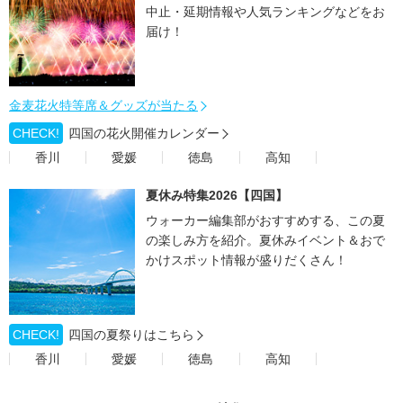
中止・延期情報や人気ランキングなどをお
届け！
金麦花火特等席＆グッズが当たる
CHECK!
四国の花火開催カレンダー
香川
愛媛
徳島
高知
夏休み特集2026【四国】
ウォーカー編集部がおすすめする、この夏
の楽しみ方を紹介。夏休みイベント＆おで
かけスポット情報が盛りだくさん！
CHECK!
四国の夏祭りはこちら
香川
愛媛
徳島
高知