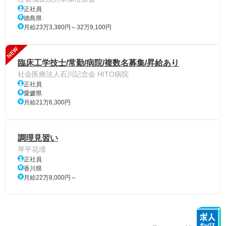
正社員
徳島県
月給23万3,380円～32万9,100円
NEW
臨床工学技士/常勤/病院/複数名募集/昇給あり
社会医療法人石川記念会 HITO病院
正社員
愛媛県
月給21万6,300円
調理見習い
琴平花壇
正社員
香川県
月給22万8,000円～