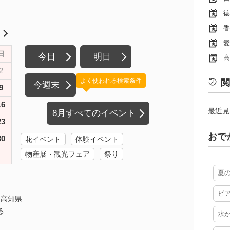
徳
香
月
愛
日
今日
明日
高
2
よく使われる検索条件
閲
今週末
9
16
最近見
8月すべてのイベント
23
おで
30
花イベント
体験イベント
物産展・観光フェア
祭り
夏
ビ
高知県
る
水