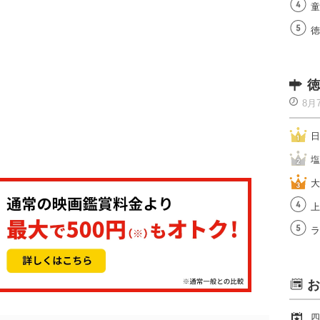
童
徳
徳
8月
日
塩
大
上
ラ
お
四