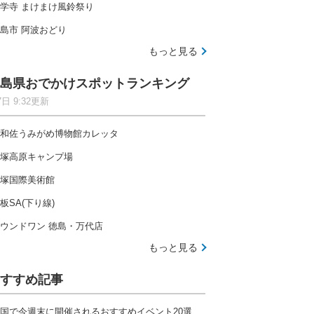
学寺 まけまけ風鈴祭り
島市 阿波おどり
もっと見る
島県おでかけスポットランキング
7日 9:32更新
和佐うみがめ博物館カレッタ
塚高原キャンプ場
塚国際美術館
板SA(下り線)
ウンドワン 徳島・万代店
もっと見る
すすめ記事
国で今週末に開催されるおすすめイベント20選