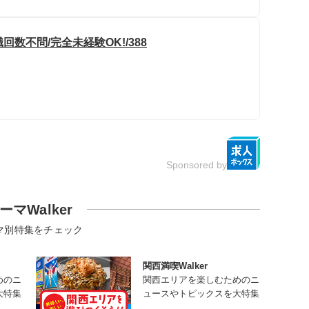
数不問/完全未経験OK!/388
Sponsored by
ーマWalker
マ別特集をチェック
関西満喫Walker
めのニ
関西エリアを楽しむためのニ
大特集
ュースやトピックスを大特集