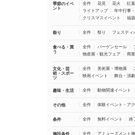
全件
花見
花火
紅
季節のイベ
ント
ライトアップ
年中行事
クリスマスイベント
福
全件
祭り
フェスティ
祭り
全件
バーゲンセール
食べる・買
う
物産展・観光フェア
商
全件
美術展・博物展
文化・芸
術・スポー
映画イベント
舞台・演
ツ
全件
動物関連イベント
趣味・生活
全件
体験イベント・ア
その他
全件
無料イベント
終
条件
全件
アミューズメント
施設条件