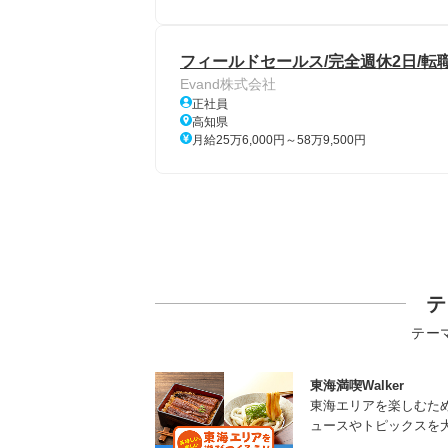
フィールドセールス/完全週休2日/転職回
Evand株式会社
正社員
高知県
月給25万6,000円～58万9,500円
テ
テー
東海満喫Walker
東海エリアを楽しむた
ュースやトピックスを