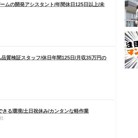
ームの開発アシスタント/年間休日125日以上/未
品質検証スタッフ/休日年間125日/月収35万円の
できる環境/土日祝休み/カンタンな軽作業
社