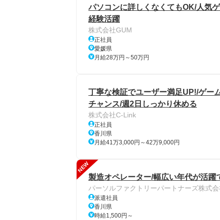
パソコンに詳しくなくてもOK/人気ゲ
経験活躍
株式会社GUM
正社員
愛媛県
月給28万円～50万円
丁寧な検証でユーザー満足UP!/ゲーム
チャンス/週2日しっかり休める
株式会社C-Link
正社員
香川県
月給41万3,000円～42万9,000円
NEW
製造オペレーター/幅広い年代が活躍
パーソルファクトリーパートナーズ株式会
派遣社員
香川県
時給1,500円～