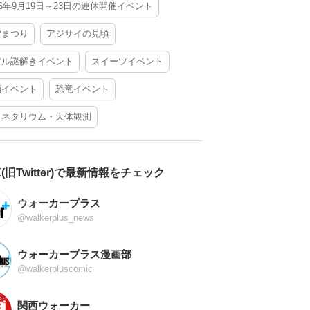
26年9月19日～23日の連休開催イベント
夕まつり
アジサイの見頃
アル謎解きイベント
スイーツイベント
酒イベント
恐竜イベント
ラネタリウム・天体観測
X(旧Twitter)で最新情報をチェック
ウォーカープラス
@walkerplus_news
ウォーカープラス漫画部
@walkerpluscomic
関西ウォーカー