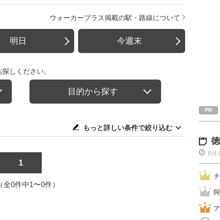
ウォーカープラス掲載の駅・路線について
明日
今週末
お探しください。
目的から探す
もっと詳しい条件で絞り込む
徳
8月
1
チ
1（全0件中1〜0件）
阿
ア