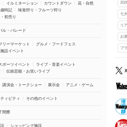
20
葉
イルミネーション
カウントダウン
花・自然
・歳時記
味覚狩り・フルーツ狩り
七
袋・初売り
リ
バル・パレード
お
フリーマーケット
グルメ・フードフェス
プ
業施設イベント
スポーツイベント
ライブ・音楽イベント
劇
伝統芸能・お笑いライブ
講演会・トークショー
展示会
アニメ・ゲーム
クティビティ
その他のイベント
了間際
施設
ショッピング施設