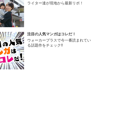
ライター達が現地から最新リポ！
注目の人気マンガはコレだ！
ウォーカープラスで今一番読まれてい
る話題作をチェック!!