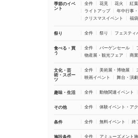
全件
花見
花火
紅
季節のイベ
ント
ライトアップ
年中行事
クリスマスイベント
福
全件
祭り
フェスティ
祭り
全件
バーゲンセール
食べる・買
う
物産展・観光フェア
商
全件
美術展・博物展
文化・芸
術・スポー
映画イベント
舞台・演
ツ
全件
動物関連イベント
趣味・生活
全件
体験イベント・ア
その他
全件
無料イベント
終
条件
全件
アミューズメント
施設条件