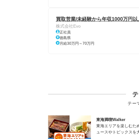
買取営業/未経験から年収1000万円
株式会社Evo
正社員
徳島県
月給30万円～70万円
テ
テー
東海満喫Walker
東海エリアを楽しむた
ュースやトピックスを