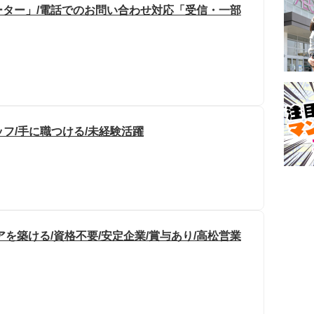
ター」/電話でのお問い合わせ対応「受信・一部
ッフ/手に職つける/未経験活躍
を築ける/資格不要/安定企業/賞与あり/高松営業