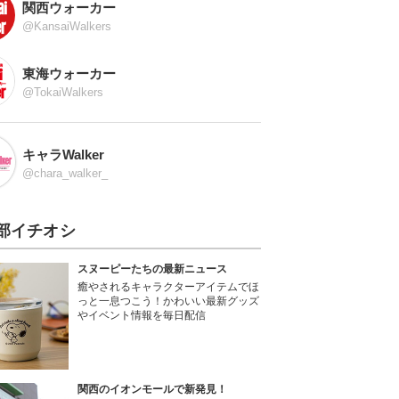
関西ウォーカー
@KansaiWalkers
東海ウォーカー
@TokaiWalkers
キャラWalker
@chara_walker_
部イチオシ
スヌーピーたちの最新ニュース
癒やされるキャラクターアイテムでほ
っと一息つこう！かわいい最新グッズ
やイベント情報を毎日配信
関西のイオンモールで新発見！