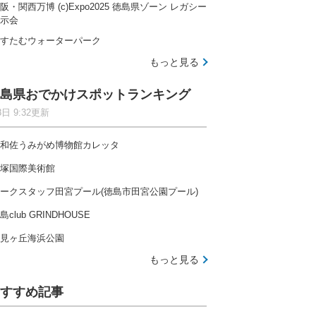
阪・関西万博 (c)Expo2025 徳島県ゾーン レガシー
示会
すたむウォーターパーク
もっと見る
島県おでかけスポットランキング
8日 9:32更新
和佐うみがめ博物館カレッタ
塚国際美術館
ークスタッフ田宮プール(徳島市田宮公園プール)
島club GRINDHOUSE
見ヶ丘海浜公園
もっと見る
すすめ記事