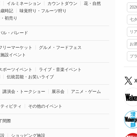
葉
イルミネーション
カウントダウン
花・自然
20
・歳時記
味覚狩り・フルーツ狩り
袋・初売り
七
リ
バル・パレード
お
フリーマーケット
グルメ・フードフェス
業施設イベント
プ
スポーツイベント
ライブ・音楽イベント
劇
伝統芸能・お笑いライブ
講演会・トークショー
展示会
アニメ・ゲーム
クティビティ
その他のイベント
了間際
施設
ショッピング施設