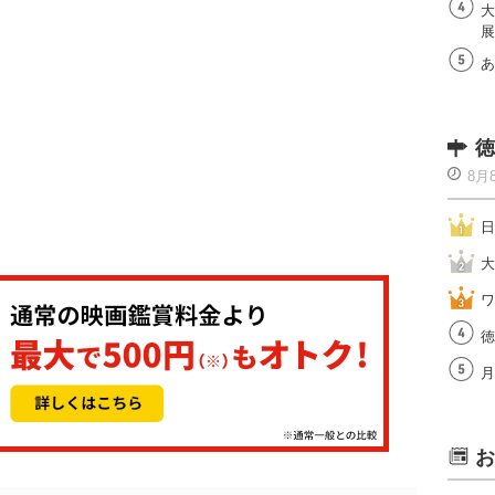
大
展
あ
徳
8月
日
大
ワ
徳
月
お