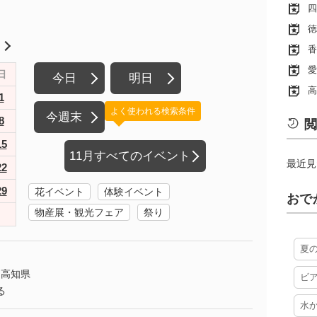
四
徳
月
香
愛
日
今日
明日
高
1
よく使われる検索条件
今週末
8
閲
15
11月すべてのイベント
最近見
22
29
花イベント
体験イベント
おで
物産展・観光フェア
祭り
夏
高知県
ビ
る
水