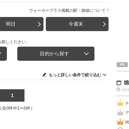
ウォーカープラス掲載の駅・路線について
明日
今週末
お探しください。
目的から探す
もっと詳しい条件で絞り込む
徳
8月
1
チ
1（全0件中1〜0件）
ア
阿