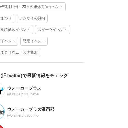
26年9月19日～23日の連休開催イベント
夕まつり
アジサイの見頃
アル謎解きイベント
スイーツイベント
酒イベント
恐竜イベント
ラネタリウム・天体観測
X(旧Twitter)で最新情報をチェック
ウォーカープラス
@walkerplus_news
ウォーカープラス漫画部
@walkerpluscomic