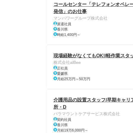
コールセンター「テレフォンオペレー
発信」のお仕事
マンパワーグループ株式会社
派遣社員
香川県
時給1,400円～
現場経験がなくてもOK!/軽作業スタ
株式会社alBee
正社員
愛媛県
月給25万円～50万円
介護用品の設置スタッフ/早期キャリア
所・D
パラマウントケアサービス株式会社
契約社員
香川県
月給19万6,000円～