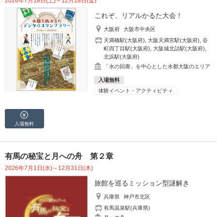
2026年7月18日(土)～12月18日(金)
これぞ、リアルかるた大会！
大阪府
大阪市中央区
天満橋駅(大阪府)
,
大阪天満宮駅(大阪府)
,
谷
町四丁目駅(大阪府)
,
大阪城北詰駅(大阪府)
,
北浜駅(大阪府)
「水の回廊」を中心とした水都大阪のエリア
入場無料
体験イベント・アクティビティ
入場無料
有馬の秘宝と月への舟 第２章
2026年7月1日(水)～12月31日(木)
旅館を巡るミッション型謎解き
兵庫県
神戸市北区
有馬温泉駅(兵庫県)