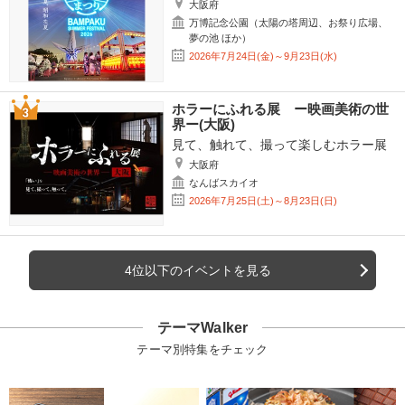
大阪府
万博記念公園（太陽の塔周辺、お祭り広場、
夢の池 ほか）
2026年7月24日(金)～9月23日(水)
ホラーにふれる展 ー映画美術の世
界ー(大阪)
見て、触れて、撮って楽しむホラー展
大阪府
なんばスカイオ
2026年7月25日(土)～8月23日(日)
4位以下のイベントを見る
テーマWalker
テーマ別特集をチェック