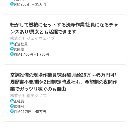
月給25万円～35万円
転がして機械にセットする洗浄作業/社員になるチャ
ンスあり/男女とも活躍できます
株式会社ジェイウェイブ
派遣社員
兵庫県
時給1,400円～1,750円
空調設備の現場作業員/未経験月給26万～45万円可/
履歴書不要/週休2日制/定時退社も、希望制の夜間作
業でガッツリ稼ぐのも自由
株式会社都テクノス
正社員
京都府
月給26万円～45万円