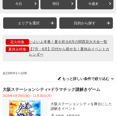
今日
明日
今週末
エリアを選択
目的から探す
いよいよ本番！夏を彩る8月の関西花火大会一覧
花火特集
【7月・8月】日付から探せる！夏休みイベントカ
夏休み特集
レンダー
全23件中1〜10件
もっと詳しい条件で絞り込む
大阪ステーションシティ×ドラマチック謎解きゲーム
2026年4月29日(祝)～11月30日(月)
大阪ステーションシティを舞台にした
謎解きイベント
大阪府
大阪市北区