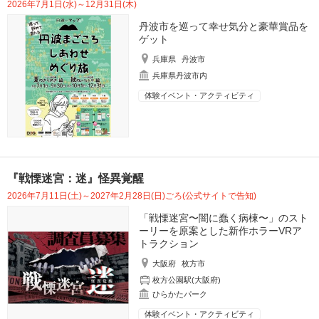
2026年7月1日(水)～12月31日(木)
丹波市を巡って幸せ気分と豪華賞品を
ゲット
兵庫県
丹波市
兵庫県丹波市内
体験イベント・アクティビティ
『戦慄迷宮：迷』怪異覚醒
2026年7月11日(土)～2027年2月28日(日)ごろ(公式サイトで告知)
「戦慄迷宮〜闇に蠢く病棟〜」のスト
ーリーを原案とした新作ホラーVRア
トラクション
大阪府
枚方市
枚方公園駅(大阪府)
ひらかたパーク
体験イベント・アクティビティ