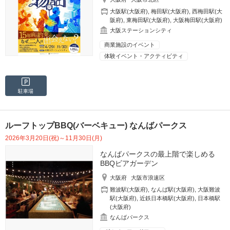
大阪駅(大阪府)
,
梅田駅(大阪府)
,
西梅田駅(大
阪府)
,
東梅田駅(大阪府)
,
大阪梅田駅(大阪府)
大阪ステーションシティ
商業施設のイベント
体験イベント・アクティビティ
駐車場
ルーフトップBBQ(バーベキュー) なんばパークス
2026年3月20日(祝)～11月30日(月)
なんばパークスの最上階で楽しめる
BBQビアガーデン
大阪府
大阪市浪速区
難波駅(大阪府)
,
なんば駅(大阪府)
,
大阪難波
駅(大阪府)
,
近鉄日本橋駅(大阪府)
,
日本橋駅
(大阪府)
なんばパークス