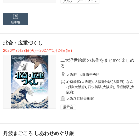
グルメ・フードフェス
駐車場
北斎・広重づくし
2026年7月28日(火)～2027年1月24日(日)
二大浮世絵師の名作をまとめて楽しめ
る
大阪府
大阪市中央区
心斎橋駅(大阪府)
,
大阪難波駅(大阪府)
,
なん
ば駅(大阪府)
,
四ツ橋駅(大阪府)
,
長堀橋駅(大
阪府)
大阪浮世絵美術館
展示会
丹波まごころ しあわせめぐり旅