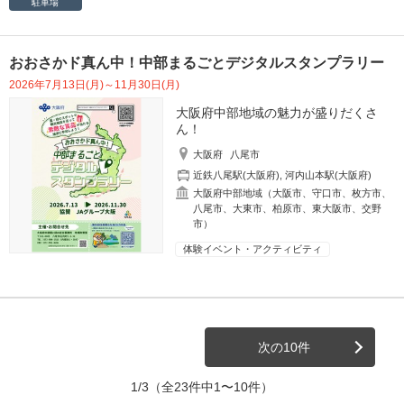
駐車場
おおさかド真ん中！中部まるごとデジタルスタンプラリー
2026年7月13日(月)～11月30日(月)
大阪府中部地域の魅力が盛りだくさ
ん！
大阪府
八尾市
近鉄八尾駅(大阪府)
,
河内山本駅(大阪府)
大阪府中部地域（大阪市、守口市、枚方市、
八尾市、大東市、柏原市、東大阪市、交野
市）
体験イベント・アクティビティ
次の10件
1/3
（全23件中1〜10件）