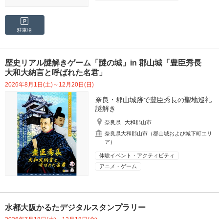
駐車場
歴史リアル謎解きゲーム「謎の城」in 郡山城「豊臣秀長
大和大納言と呼ばれた名君」
2026年8月1日(土)～12月20日(日)
奈良・郡山城跡で豊臣秀長の聖地巡礼
謎解き
奈良県
大和郡山市
奈良県大和郡山市（郡山城および城下町エリ
ア）
体験イベント・アクティビティ
アニメ・ゲーム
水都大阪かるたデジタルスタンプラリー