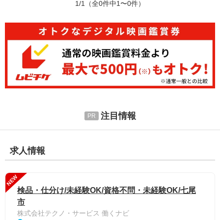
1/1
（全0件中1〜0件）
注目情報
求人情報
NEW
検品・仕分け/未経験OK/資格不問・未経験OK/七尾
市
株式会社テクノ・サービス 働くナビ