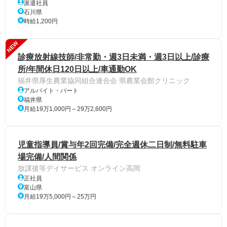
派遣社員
石川県
時給1,200円
NEW
診療放射線技師/非常勤・週3日未満・週3日以上/診療
所/年間休日120日以上/車通勤OK
福井県厚生農業協同組合連合会 県農業会館クリニック
アルバイト・パート
福井県
月給19万1,000円～29万2,600円
児童指導員/賞与年2回完備/完全週休二日制/無料駐車
場完備/人間関係
放課後等デイサービス オンライン高岡
正社員
富山県
月給19万5,000円～25万円