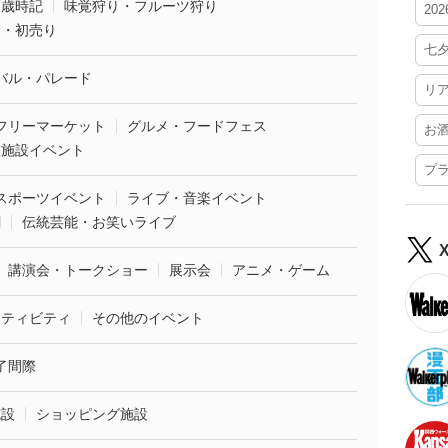
・歳時記
味覚狩り・フルーツ狩り
20
袋・初売り
七
バル・パレード
リ
フリーマーケット
グルメ・フードフェス
お
業施設イベント
プ
スポーツイベント
ライブ・音楽イベント
劇
伝統芸能・お笑いライブ
講演会・トークショー
展示会
アニメ・ゲーム
クティビティ
その他のイベント
了間際
施設
ショッピング施設