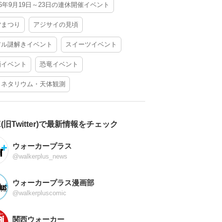
26年9月19日～23日の連休開催イベント
夕まつり
アジサイの見頃
アル謎解きイベント
スイーツイベント
酒イベント
恐竜イベント
ラネタリウム・天体観測
X(旧Twitter)で最新情報をチェック
ウォーカープラス
@walkerplus_news
ウォーカープラス漫画部
@walkerpluscomic
関西ウォーカー