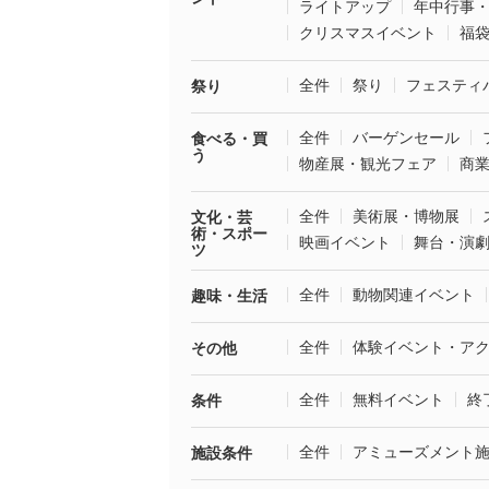
ライトアップ
年中行事
クリスマスイベント
福
全件
祭り
フェスティ
祭り
全件
バーゲンセール
食べる・買
う
物産展・観光フェア
商
全件
美術展・博物展
文化・芸
術・スポー
映画イベント
舞台・演
ツ
全件
動物関連イベント
趣味・生活
全件
体験イベント・ア
その他
全件
無料イベント
終
条件
全件
アミューズメント
施設条件