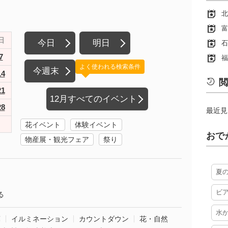
北
富
日
今日
明日
石
7
福
よく使われる検索条件
今週末
14
閲
21
12月すべてのイベント
28
最近見
花イベント
体験イベント
おで
物産展・観光フェア
祭り
夏
ビ
る
水
葉
イルミネーション
カウントダウン
花・自然