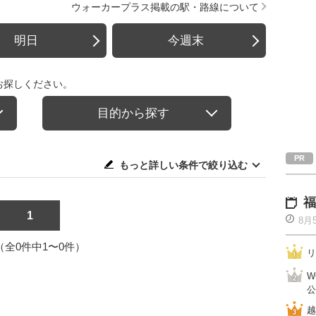
ウォーカープラス掲載の駅・路線について
明日
今週末
お探しください。
目的から探す
もっと詳しい条件で絞り込む
福
1
8月
1（全0件中1〜0件）
リ
W
公
越