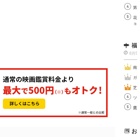
第
花
ョ
福
8月
南
ガ
芝
ツ
鷹
お