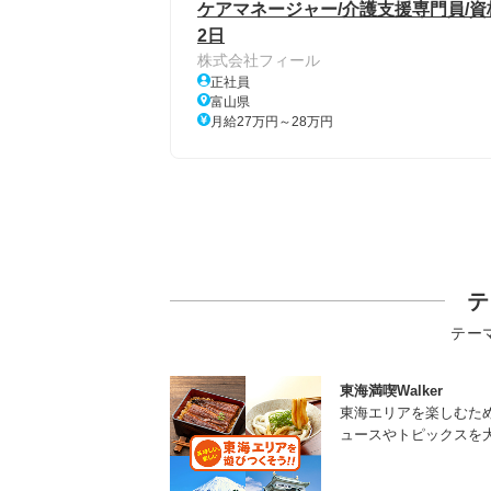
ケアマネージャー/介護支援専門員/資
2日
株式会社フィール
正社員
富山県
月給27万円～28万円
テ
テー
東海満喫Walker
東海エリアを楽しむた
ュースやトピックスを