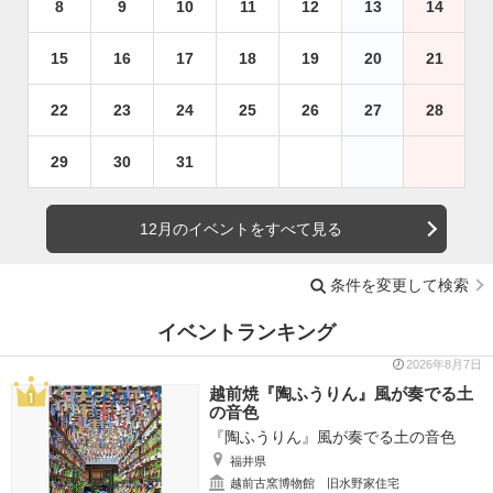
8
9
10
11
12
13
14
15
16
17
18
19
20
21
22
23
24
25
26
27
28
29
30
31
12月のイベントをすべて見る
条件を変更して検索
イベントランキング
2026年8月7日
越前焼『陶ふうりん』風が奏でる土
の音色
『陶ふうりん』風が奏でる土の音色
福井県
越前古窯博物館 旧水野家住宅