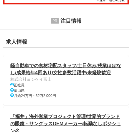
注目情報
求人情報
軽自動車での食材宅配スタッフ/土日休み/残業ほぼな
し/成果給年4回あり/女性多数活躍中/未経験歓迎
株式会社ヨシケイ富山
正社員
富山県
月給24万円～32万2,000円
「福井」海外営業プロジェクト管理/世界的ブランド
の眼鏡・サングラスOEMメーカー/転勤なしポジショ
ン名