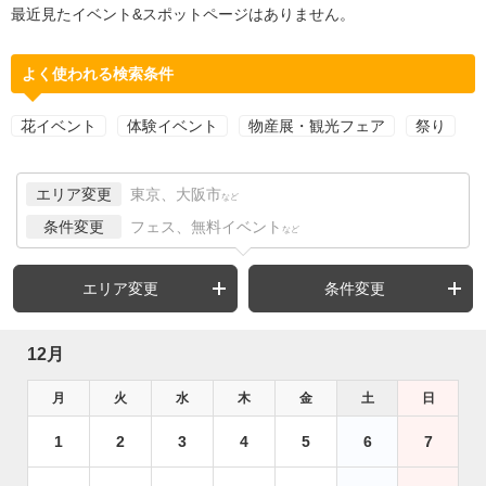
最近見たイベント&スポットページはありません。
よく使われる検索条件
花イベント
体験イベント
物産展・観光フェア
祭り
エリア変更
東京、大阪市
など
条件変更
フェス、無料イベント
など
エリア変更
条件変更
12月
月
火
水
木
金
土
日
1
2
3
4
5
6
7