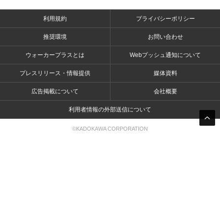
利用規約
プライバシーポリシー
推奨環境
お問い合わせ
ウォーカープラスとは
Webプッシュ通知について
プレスリリース・情報提供
媒体資料
広告掲載について
会社概要
利用者情報の外部送信について
©KADOKAWA CORPORATION