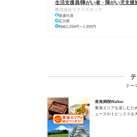
生活支援員/障がい者・障がい児支援
株式会社ツクイスタッフ
派遣社員
石川県
時給1,250円～1,350円
テ
テー
東海満喫Walker
東海エリアを楽しむた
ュースやトピックスを