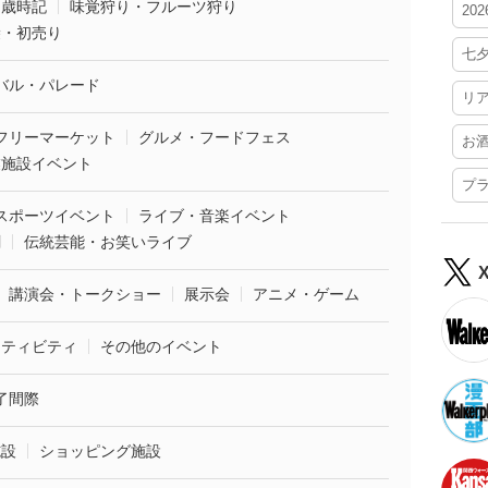
・歳時記
味覚狩り・フルーツ狩り
20
袋・初売り
七
バル・パレード
リ
フリーマーケット
グルメ・フードフェス
お
業施設イベント
プ
スポーツイベント
ライブ・音楽イベント
劇
伝統芸能・お笑いライブ
講演会・トークショー
展示会
アニメ・ゲーム
クティビティ
その他のイベント
了間際
施設
ショッピング施設