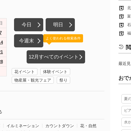
北
富
日
今日
明日
石
7
福
よく使われる検索条件
今週末
14
閲
21
12月すべてのイベント
28
最近見
花イベント
体験イベント
おで
物産展・観光フェア
祭り
夏
ビ
る
水
葉
イルミネーション
カウントダウン
花・自然