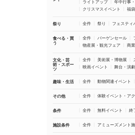
ライトアップ
年中行事
クリスマスイベント
福
全件
祭り
フェスティ
祭り
全件
バーゲンセール
食べる・買
う
物産展・観光フェア
商
全件
美術展・博物展
文化・芸
術・スポー
映画イベント
舞台・演
ツ
全件
動物関連イベント
趣味・生活
全件
体験イベント・ア
その他
全件
無料イベント
終
条件
全件
アミューズメント
施設条件