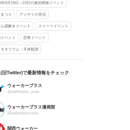
26年9月19日～23日の連休開催イベント
夕まつり
アジサイの見頃
アル謎解きイベント
スイーツイベント
酒イベント
恐竜イベント
ラネタリウム・天体観測
X(旧Twitter)で最新情報をチェック
ウォーカープラス
@walkerplus_news
ウォーカープラス漫画部
@walkerpluscomic
関西ウォーカー