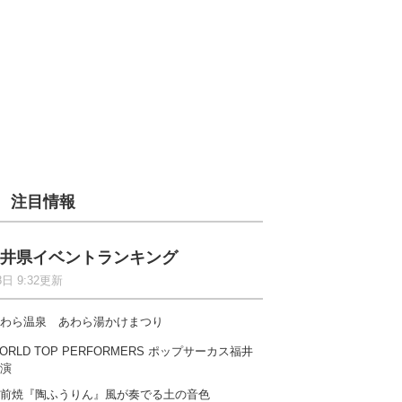
注目情報
井県イベントランキング
8日 9:32更新
わら温泉 あわら湯かけまつり
ORLD TOP PERFORMERS ポップサーカス福井
演
前焼『陶ふうりん』風が奏でる土の音色