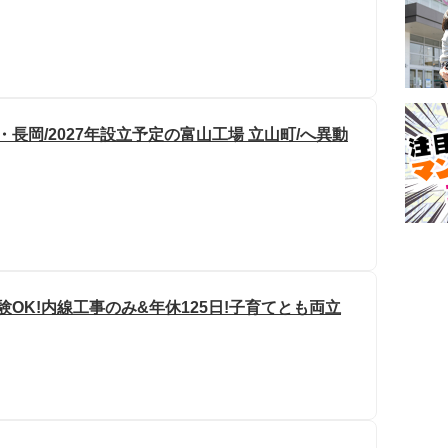
長岡/2027年設立予定の富山工場 立山町/へ異動
験OK!内線工事のみ&年休125日!子育てとも両立