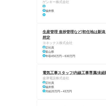
ゲンキー株式会社
福井県
生産管理 進捗管理など/初任地は新潟・
想定
ヨネックス株式会社
正社員
富山県
年収450万円～630万円
電気工事スタッフ/内線工事専属/未経
金津電設株式会社
正社員
福井県
月給20万円～43万円