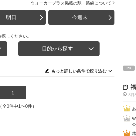
ウォーカープラス掲載の駅・路線について
明日
今週末
お探しください。
目的から探す
もっと詳しい条件で絞り込む
福
1
8月
1（全0件中1〜0件）
あ
W
公
越