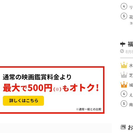
リ
花
ョ
福
8月
水
芝
城
え
南
お