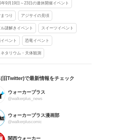
26年9月19日～23日の連休開催イベント
夕まつり
アジサイの見頃
アル謎解きイベント
スイーツイベント
酒イベント
恐竜イベント
ラネタリウム・天体観測
X(旧Twitter)で最新情報をチェック
ウォーカープラス
@walkerplus_news
ウォーカープラス漫画部
@walkerpluscomic
関西ウォーカー