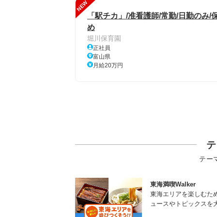
NEW
「駅チカ」/准看護師/常勤/日勤のみ
め
堀川保育園
正社員
富山県
月給20万円
テ
テー
東海満喫Walker
東海エリアを楽しむた
ュースやトピックスを