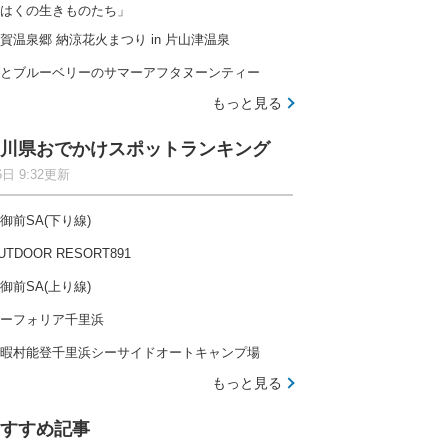
はくの生きものたち」
賀温泉郷 納涼花火まつり in 片山津温泉
とブルーベリーのサマーアフタヌーンティー
もっと見る
川県おでかけスポットランキング
6日 9:32更新
御前SA(下り線)
UTDOOR RESORT891
御前SA(上り線)
ーフォリア千里浜
暇村能登千里浜シーサイドオートキャンプ場
もっと見る
すすめ記事