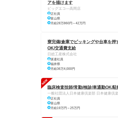
アを描けます
ビッグエコ―高岡店
正社員
富山県
月給28万860円～42万円
寮完備/倉庫でピッキングや台車を押す
OK/交通費支給
日総工産株式会社
派遣社員
福井県
月給36万4,000円
NEW
臨床検査技師/常勤/検診/車通勤OK/
一般社団法人日本健康倶楽部 日本健康倶
正社員
富山県
月給19万円～25万円