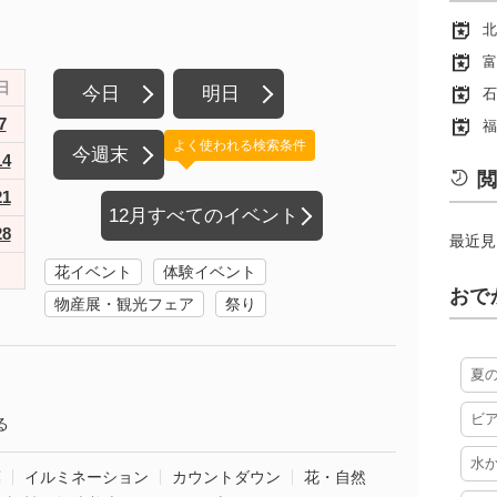
北
富
日
今日
明日
石
7
福
よく使われる検索条件
今週末
14
閲
21
12月すべてのイベント
28
最近見
花イベント
体験イベント
おで
物産展・観光フェア
祭り
夏
ビ
る
水
葉
イルミネーション
カウントダウン
花・自然