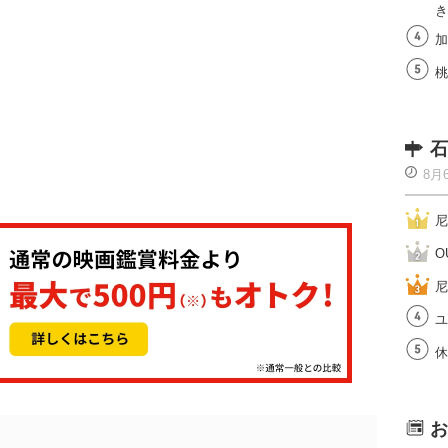
き
加
桃
石
8月
尼
O
尼
ユ
休
お