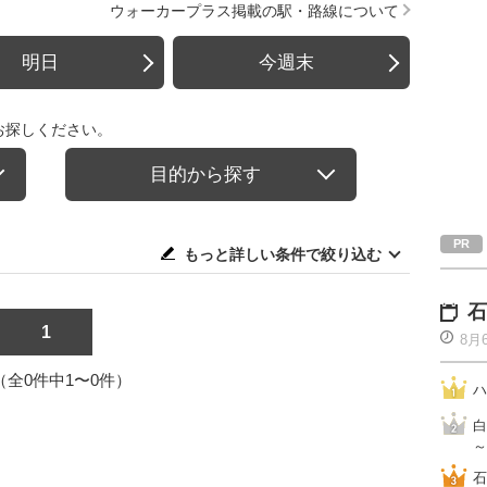
ウォーカープラス掲載の駅・路線について
明日
今週末
お探しください。
目的から探す
もっと詳しい条件で絞り込む
石
1
8月
1（全0件中1〜0件）
ハ
白
～
石