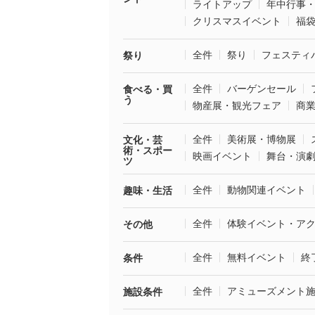
ライトアップ
年中行事
クリスマスイベント
福
全件
祭り
フェスティ
祭り
全件
バーゲンセール
食べる・買
う
物産展・観光フェア
商
全件
美術展・博物展
文化・芸
術・スポー
映画イベント
舞台・演
ツ
全件
動物関連イベント
趣味・生活
全件
体験イベント・ア
その他
全件
無料イベント
終
条件
全件
アミューズメント
施設条件