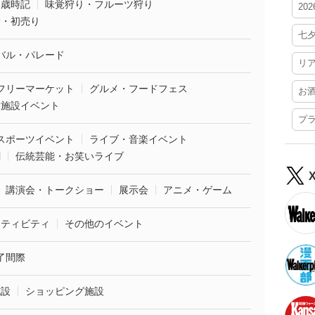
・歳時記
味覚狩り・フルーツ狩り
20
袋・初売り
七
バル・パレード
リ
フリーマーケット
グルメ・フードフェス
お
業施設イベント
プ
スポーツイベント
ライブ・音楽イベント
劇
伝統芸能・お笑いライブ
講演会・トークショー
展示会
アニメ・ゲーム
クティビティ
その他のイベント
了間際
施設
ショッピング施設