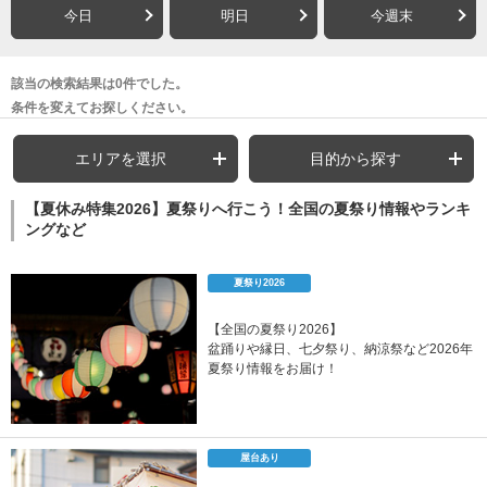
今日
明日
今週末
該当の検索結果は0件でした。
条件を変えてお探しください。
エリアを選択
目的から探す
【夏休み特集2026】夏祭りへ行こう！全国の夏祭り情報やランキ
ングなど
夏祭り2026
【全国の夏祭り2026】
盆踊りや縁日、七夕祭り、納涼祭など2026年
夏祭り情報をお届け！
屋台あり