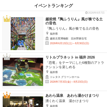
イベントランキング
2026年8月7日
越前焼『陶ふうりん』風が奏でる土
の音色
『陶ふうりん』風が奏でる土の音色
福井県
越前古窯博物館 旧水野家住宅
2026年6月13日(土)～8月30日(日)
リトルプラネット in 福井 2026
「恐竜」をテーマにした6種類のアトラ
クションを楽しめる
福井県
トレタス グリーンホール
2026年7月3日(金)～8月23日(日)
あわら温泉 あわら湯かけまつり
湧くわく温泉 湯かけまつり
福井県