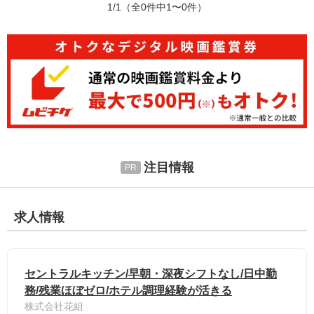
1/1
（全0件中1〜0件）
注目情報
求人情報
セントラルキッチン/早朝・深夜シフトなし/日中勤
務/残業ほぼゼロ/ホテル調理経験が活きる
株式会社花組