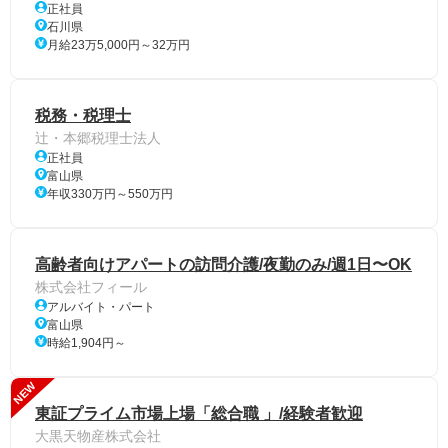
正社員
石川県
月給23万5,000円～32万円
税務・税理士
辻・本郷税理士法人
正社員
富山県
年収330万円～550万円
高齢者向けアパートの訪問介護/夜勤のみ/週1日〜OK
株式会社フィール
アルバイト・パート
富山県
時給1,904円～
NEW
東証プライム市場上場「総合職 」/経験者歓迎
大黒天物産株式会社