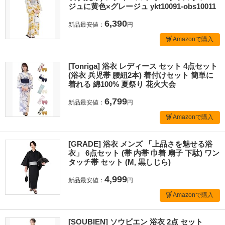
ジュに黄色×グレージュ ykt10091-obs10011
6,390
新品最安値：
円
Amazonで購入
[Tonriga] 浴衣 レディース セット 4点セット
(浴衣 兵児帯 腰紐2本) 着付けセット 簡単に
着れる 綿100% 夏祭り 花火大会
6,799
新品最安値：
円
Amazonで購入
[GRADE] 浴衣 メンズ 「上品さを魅せる浴
衣」 6点セット (帯 内帯 巾着 扇子 下駄) ワン
タッチ帯 セット (M, 黒しじら)
4,999
新品最安値：
円
Amazonで購入
[SOUBIEN] ソウビエン 浴衣 2点 セット