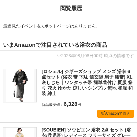
閲覧履歴
最近見たイベント&スポットページはありません。
いまAmazonで注目されている浴衣の商品
※2026年08月08日00時 時点の情報です
[ロシェル] ジギーズショップ メンズ 浴衣 6
点セット (浴衣 帯 下駄 信玄袋 扇子 腰帯) XL
灰しじら｜ワンタッチ帯 簡単着付け 夏服 祭
り 花火 ゆかた 涼しい シンプル 無地 和服 和
装 紳士
6,328
新品最安値：
円
Amazonで購入
[SOUBIEN] ソウビエン 浴衣 2点 セット (浴
衣/兵児帯) レディース フリーサイズ グレー