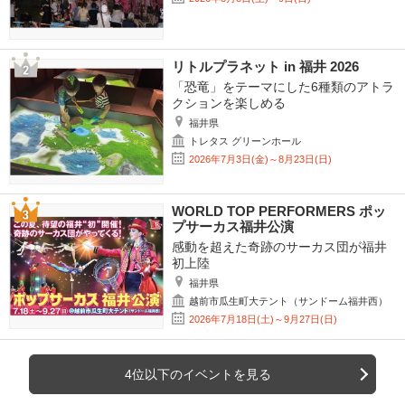
リトルプラネット in 福井 2026
「恐竜」をテーマにした6種類のアトラ
クションを楽しめる
福井県
トレタス グリーンホール
2026年7月3日(金)～8月23日(日)
WORLD TOP PERFORMERS ポッ
プサーカス福井公演
感動を超えた奇跡のサーカス団が福井
初上陸
福井県
越前市瓜生町大テント（サンドーム福井西）
2026年7月18日(土)～9月27日(日)
4位以下のイベントを見る