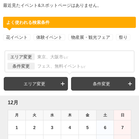
最近見たイベント&スポットページはありません。
よく使われる検索条件
花イベント
体験イベント
物産展・観光フェア
祭り
エリア変更
東京、大阪市
など
条件変更
フェス、無料イベント
など
エリア変更
条件変更
12月
月
火
水
木
金
土
日
1
2
3
4
5
6
7