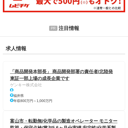
注目情報
求人情報
「商品開発本部長」 商品開発部署の責任者/北陸発
東証一部上場の成長企業です
ゲンキー株式会社
福井県
年収800万円～1,000万円
富山市・転勤無/化学品の製造オペレーター モニター
監視・保守点検/賞与5.6ヶ月分実績 安定性/化学系製