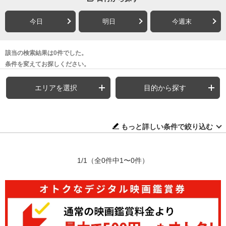
今日
明日
今週末
該当の検索結果は0件でした。
条件を変えてお探しください。
エリアを選択
目的から探す
もっと詳しい条件で絞り込む
1/1
（全0件中1〜0件）