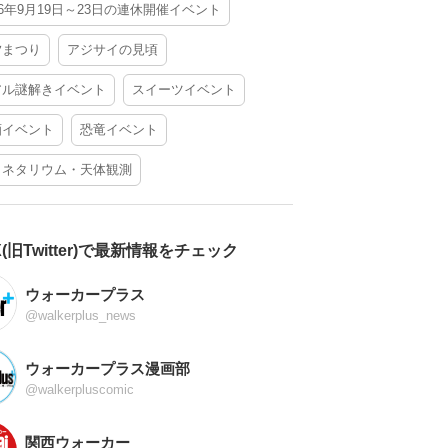
26年9月19日～23日の連休開催イベント
夕まつり
アジサイの見頃
アル謎解きイベント
スイーツイベント
酒イベント
恐竜イベント
ラネタリウム・天体観測
X(旧Twitter)で最新情報をチェック
ウォーカープラス
@walkerplus_news
ウォーカープラス漫画部
@walkerpluscomic
関西ウォーカー