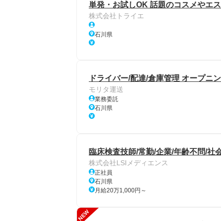
単発・お試しOK 話題のコスメやエス
株式会社トライエ
石川県
ドライバー/配達/倉庫管理 オープニ
モリタ運送
業務委託
石川県
臨床検査技師/常勤/企業/年齢不問/社
株式会社LSIメディエンス
正社員
石川県
月給20万1,000円～
NEW