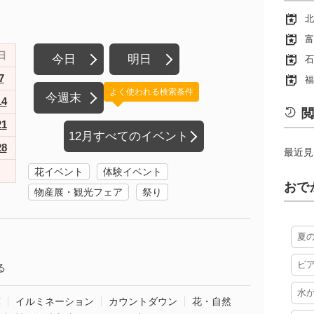
北
富
日
今日
明日
石
7
福
よく使われる検索条件
今週末
14
閲
21
12月すべてのイベント
28
最近見
花イベント
体験イベント
おで
物産展・観光フェア
祭り
夏
ビ
る
水
葉
イルミネーション
カウントダウン
花・自然