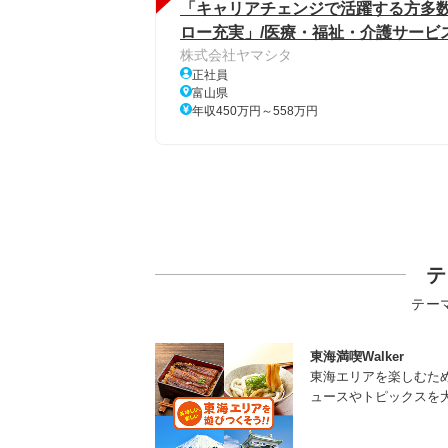
「キャリアチェンジで活躍する方多
ロー充実」/医療・福祉・介護サービ
株式会社ヤマシタ
正社員
富山県
年収450万円～558万円
テ
テー
東海満喫Walker
東海エリアを楽しむた
ュースやトピックスを