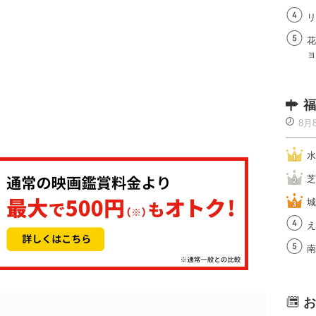
リ
花
ョ
福
8月
水
芝
城
え
南
お