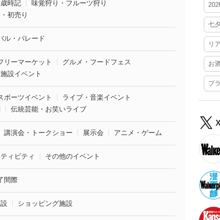
・歳時記
味覚狩り・フルーツ狩り
20
袋・初売り
七
バル・パレード
リ
フリーマーケット
グルメ・フードフェス
お
業施設イベント
プ
スポーツイベント
ライブ・音楽イベント
劇
伝統芸能・お笑いライブ
講演会・トークショー
展示会
アニメ・ゲーム
クティビティ
その他のイベント
了間際
施設
ショッピング施設