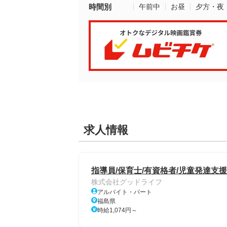
時間別
午前中
お昼
夕方・夜
求人情報
指導員/保育士/有資格者/児童発達支
株式会社グッドライフ
アルバイト・パート
福島県
時給1,074円～