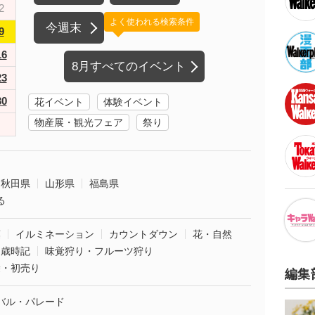
2
よく使われる検索条件
今週末
9
16
8月すべてのイベント
23
30
花イベント
体験イベント
物産展・観光フェア
祭り
秋田県
山形県
福島県
る
葉
イルミネーション
カウントダウン
花・自然
・歳時記
味覚狩り・フルーツ狩り
袋・初売り
編集
バル・パレード