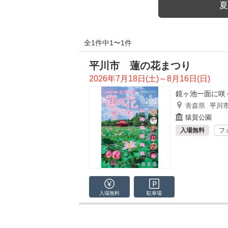
夏
全1件中1〜1件
平川市 蓮の花まつり
2026年7月18日(土)～8月16日(日)
鏡ヶ池一面に咲
青森県
平川
猿賀公園
入場無料
フ
入場無料
駐車場