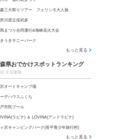
森三大祭りツアー フェリシモ大人旅
所川原立佞武多
馬まつり合同運行&海峡花火大会
きうきサニーパーク
もっと見る
森県おでかけスポットランキング
8日 9:32更新
沢オートキャンプ場
ーデハウスふくち
戸市民プール
OVINA(ラビナ) ＆ LOVINA(アンドラビナ)
ヶ沢キャンピングパーク(長平青少年旅行村)
もっと見る