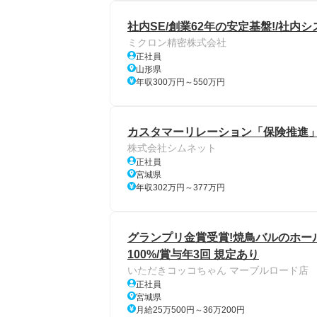
社内SE/創業62年の安定基盤!/社内
ミクロン精密株式会社
正社員
山形県
年収300万円～550万円
カスタマーリレーション「保険推進」/
株式会社シムネット
正社員
宮城県
年収302万円～377万円
グランプリ金賞受賞!焼鳥バルのホール
100%/賞与年3回 規定あり
いただきコッコちゃん マーブルロード店
正社員
宮城県
月給25万500円～36万200円