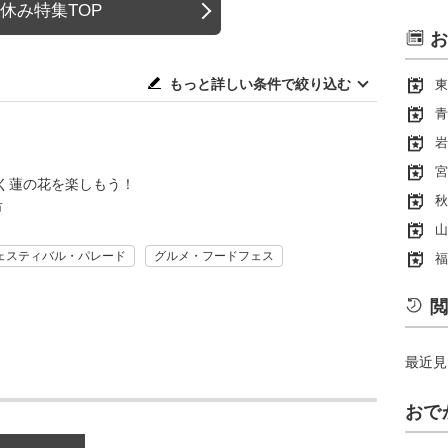
休み特集TOP
お
もっと詳しい条件で絞り込む
東
青
岩
宮
く蓮の花を楽しもう！
秋
市
山
ェスティバル・パレード
グルメ・フードフェス
福
閲
最近見
おで