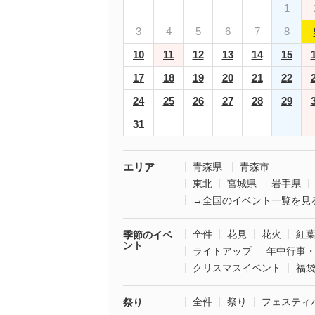
1
3
4
5
6
7
8
10
11
12
13
14
15
17
18
19
20
21
22
24
25
26
27
28
29
31
エリア
青森県
青森市
東北
宮城県
岩手県
→全国のイベント一覧を見
全件
花見
花火
紅
季節のイベ
ント
ライトアップ
年中行事
クリスマスイベント
福
全件
祭り
フェスティ
祭り