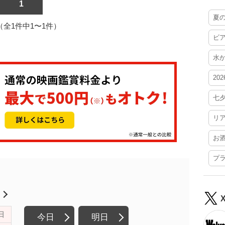
1
夏
1（全1件中1〜1件）
ビ
水
20
七
リ
お
プ
月
日
今日
明日