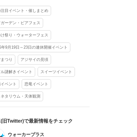
の注目イベント・催しまとめ
アガーデン・ビアフェス
かけ祭り・ウォーターフェス
26年9月19日～23日の連休開催イベント
夕まつり
アジサイの見頃
アル謎解きイベント
スイーツイベント
酒イベント
恐竜イベント
ラネタリウム・天体観測
X(旧Twitter)で最新情報をチェック
ウォーカープラス