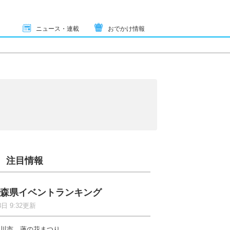
ニュース・連載
おでかけ情報
注目情報
森県イベントランキング
8日 9:32更新
川市 蓮の花まつり