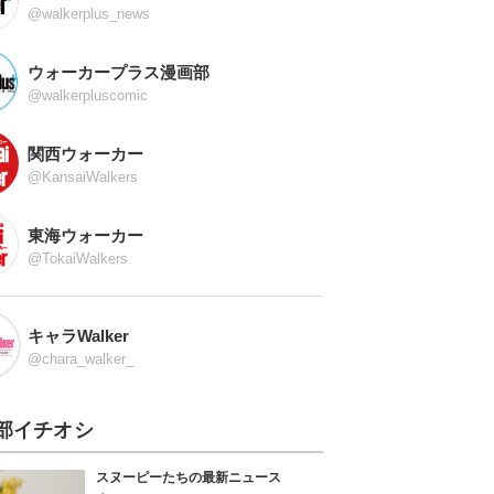
@walkerplus_news
ウォーカープラス漫画部
@walkerpluscomic
関西ウォーカー
@KansaiWalkers
東海ウォーカー
@TokaiWalkers
キャラWalker
@chara_walker_
部イチオシ
スヌーピーたちの最新ニュース