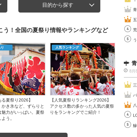
目的から探す
青
五
行こう！全国の夏祭り情報やランキングなど
荒
う
あり
人気ランキング
青
8月
三
バ
る夏祭り2026】
【人気夏祭りランキング2026】
八
、かき氷など、ずらりと
アクセス数の多かった人気の夏祭
は魅力がいっぱい。夏祭
りをランキングでご紹介！
L
しよう。
鰺