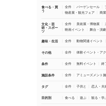
全件
バーゲンセール
食べる・買
う
物産展・観光フェア
商
全件
美術展・博物展
文化・芸
術・スポー
映画イベント
舞台・演
ツ
全件
動物関連イベント
趣味・生活
全件
体験イベント・ア
その他
全件
無料イベント
終
条件
全件
アミューズメント
施設条件
全件
子供と
恋人・夫
タグ
目的別
食べる
遊ぶ
観る・学