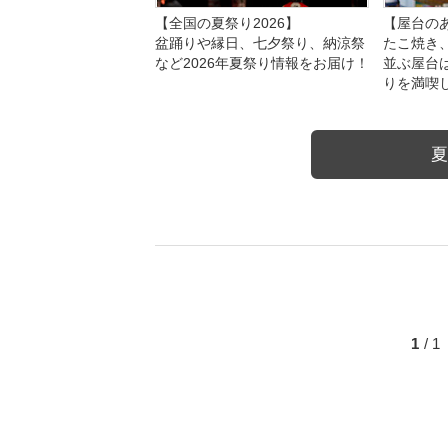
【全国の夏祭り2026】
【屋台のあ
盆踊りや縁日、七夕祭り、納涼祭
たこ焼き
など2026年夏祭り情報をお届け！
並ぶ屋台
りを満喫
夏
1
/ 