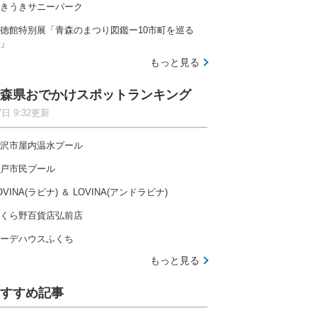
きうきサニーパーク
徳館特別展「青森のまつり図鑑ー10市町を巡る
」
もっと見る
森県おでかけスポットランキング
7日 9:32更新
沢市屋内温水プール
戸市民プール
OVINA(ラビナ) ＆ LOVINA(アンドラビナ)
くら野百貨店弘前店
ーデハウスふくち
もっと見る
すすめ記事