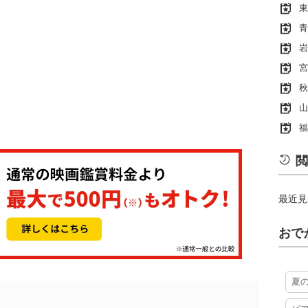
東
青
岩
宮
秋
山
福
閲
最近見
おで
夏