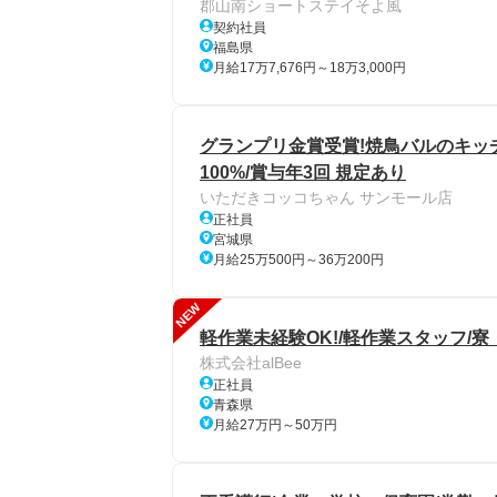
郡山南ショートステイそよ風
契約社員
福島県
月給17万7,676円～18万3,000円
グランプリ金賞受賞!焼鳥バルのキッチ
100%/賞与年3回 規定あり
いただきコッコちゃん サンモール店
正社員
宮城県
月給25万500円～36万200円
NEW
軽作業未経験OK!/軽作業スタッフ/
株式会社alBee
正社員
青森県
月給27万円～50万円