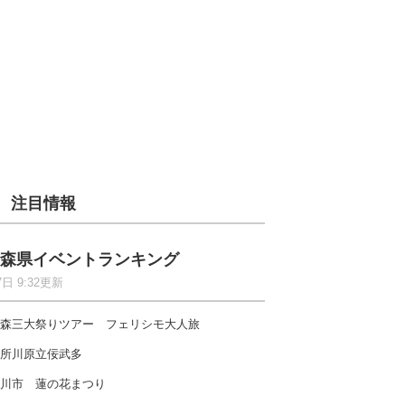
注目情報
森県イベントランキング
7日 9:32更新
森三大祭りツアー フェリシモ大人旅
所川原立佞武多
川市 蓮の花まつり