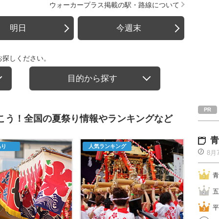
ウォーカープラス掲載の駅・路線について
明日
今週末
お探しください。
目的から探す
行こう！全国の夏祭り情報やランキングなど
青
あり
人気ランキング
8月
青
五
平