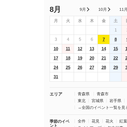
8月
9月
10月
11
月
火
水
木
金
土
1
3
4
5
6
7
8
10
11
12
13
14
15
17
18
19
20
21
22
24
25
26
27
28
29
31
エリア
青森県
青森市
東北
宮城県
岩手県
→全国のイベント一覧を見
全件
花見
花火
紅
季節のイベ
ント