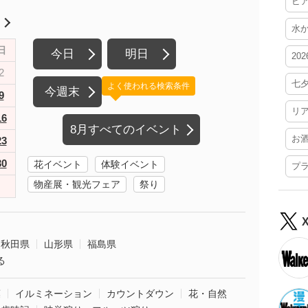
ビ
月
水
日
今日
明日
20
2
七
よく使われる検索条件
今週末
9
リ
16
8月すべてのイベント
お
23
30
花イベント
体験イベント
プ
物産展・観光フェア
祭り
秋田県
山形県
福島県
る
葉
イルミネーション
カウントダウン
花・自然