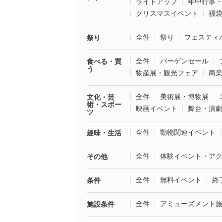
ライトアップ
年中行事
クリスマスイベント
福
全件
祭り
フェスティ
祭り
全件
バーゲンセール
食べる・買
う
物産展・観光フェア
商
全件
美術展・博物展
文化・芸
術・スポー
映画イベント
舞台・演
ツ
全件
動物関連イベント
趣味・生活
全件
体験イベント・ア
その他
全件
無料イベント
終
条件
全件
アミューズメント
施設条件