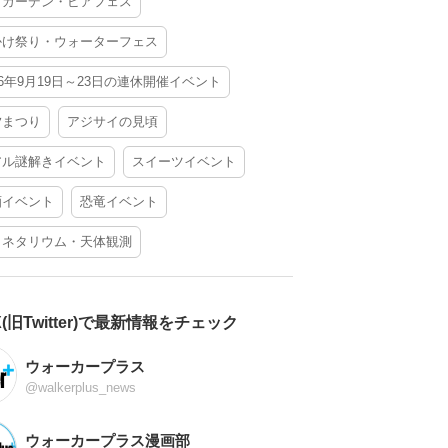
アガーデン・ビアフェス
かけ祭り・ウォーターフェス
26年9月19日～23日の連休開催イベント
夕まつり
アジサイの見頃
アル謎解きイベント
スイーツイベント
酒イベント
恐竜イベント
ラネタリウム・天体観測
X(旧Twitter)で最新情報をチェック
ウォーカープラス
@walkerplus_news
ウォーカープラス漫画部