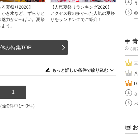
う
る夏祭り2026】
【人気夏祭りランキング2026】
、かき氷など、ずらりと
アクセス数の多かった人気の夏祭
称
ー
は魅力がいっぱい。夏祭
りをランキングでご紹介！
しよう。
青
休み特集TOP
8月
三
もっと詳しい条件で絞り込む
八
L
1
さ
バ
1（全0件中1〜0件）
お