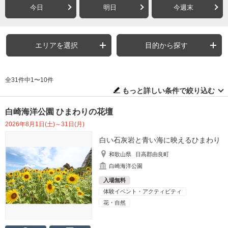
今日
明日
今週末
エリアを選択
目的から探す
全31件中1〜10件
もっと詳しい条件で絞り込む
白崎海洋公園 ひまわりの花壇
2026年8月1日(土)～31日(月)
白い石灰岩と青い海に映えるひまわり
和歌山県
日高郡由良町
白崎海洋公園
入場無料
体験イベント・アクティビティ
花・自然