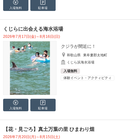
入場無料
駐車場
くじらに出会える海水浴場
2026年7月17日(金)～8月16日(日)
クジラが間近に！
和歌山県
東牟婁郡太地町
くじら浜海水浴場
入場無料
体験イベント・アクティビティ
入場無料
駐車場
【花・見ごろ】真土万葉の里 ひまわり畑
2026年7月20日(月)～8月15日(土)