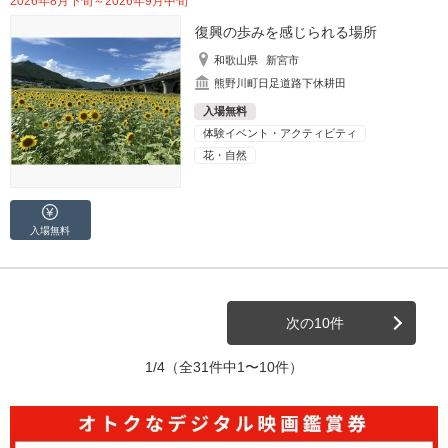
2026年8月下旬～2026年9月中旬
復興の歩みを感じられる場所
和歌山県
新宮市
熊野川町日足道路下休耕田
入場無料
体験イベント・アクティビティ
花・自然
入場無料
次の10件
1/4
（全31件中1〜10件）