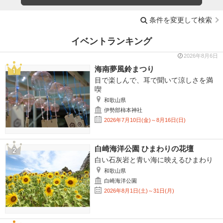
条件を変更して検索
イベントランキング
2026年8月6日
海南夢風鈴まつり
目で楽しんで、耳で聞いて涼しさを満
喫
和歌山県
伊勢部柿本神社
2026年7月10日(金)～8月16日(日)
白崎海洋公園 ひまわりの花壇
白い石灰岩と青い海に映えるひまわり
和歌山県
白崎海洋公園
2026年8月1日(土)～31日(月)