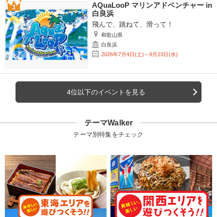
AQuaLooP マリンアドベンチャー in
白良浜
飛んで、跳ねて、滑って！
和歌山県
白良浜
2026年7月4日(土)～9月23日(水)
4位以下のイベントを見る
テーマWalker
テーマ別特集をチェック