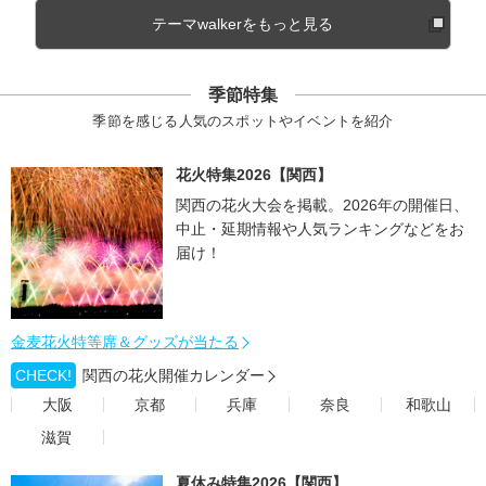
テーマwalkerをもっと見る
季節特集
季節を感じる人気のスポットやイベントを紹介
花火特集2026【関西】
関西の花火大会を掲載。2026年の開催日、
中止・延期情報や人気ランキングなどをお
届け！
金麦花火特等席＆グッズが当たる
CHECK!
関西の花火開催カレンダー
大阪
京都
兵庫
奈良
和歌山
滋賀
夏休み特集2026【関西】