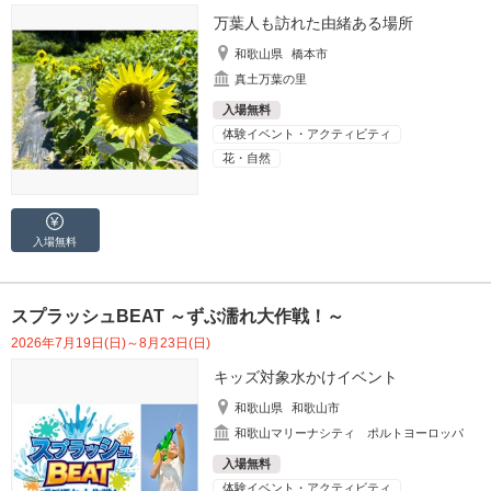
万葉人も訪れた由緒ある場所
和歌山県
橋本市
真土万葉の里
入場無料
体験イベント・アクティビティ
花・自然
入場無料
スプラッシュBEAT ～ずぶ濡れ大作戦！～
2026年7月19日(日)～8月23日(日)
キッズ対象水かけイベント
和歌山県
和歌山市
和歌山マリーナシティ ポルトヨーロッパ
入場無料
体験イベント・アクティビティ