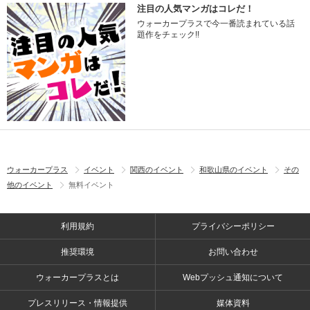
注目の人気マンガはコレだ！
ウォーカープラスで今一番読まれている話
題作をチェック!!
ウォーカープラス
イベント
関西のイベント
和歌山県のイベント
その
他のイベント
無料イベント
利用規約
プライバシーポリシー
推奨環境
お問い合わせ
ウォーカープラスとは
Webプッシュ通知について
プレスリリース・情報提供
媒体資料