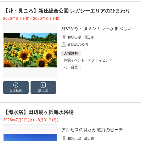
【花・見ごろ】新庄総合公園 レガシーエリアのひまわり
2026年8月上旬～2026年8月下旬
鮮やかなビタミンカラーがまぶしい
和歌山県
田辺市
新庄総合公園
入場無料
体験イベント・アクティビティ
花・自然
入場無料
駐車場
【海水浴】田辺扇ヶ浜海水浴場
2026年7月1日(水)～8月31日(月)
アクセスの良さが魅力のビーチ
和歌山県
田辺市