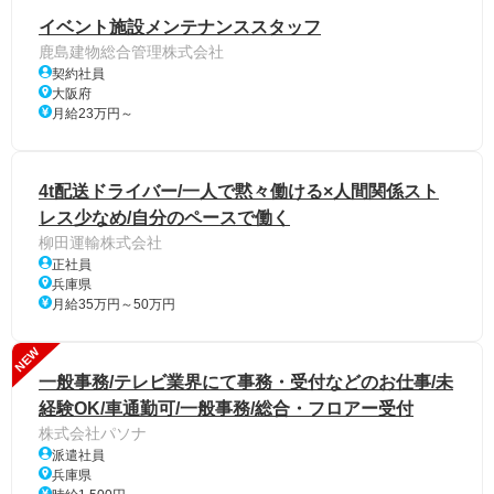
イベント施設メンテナンススタッフ
鹿島建物総合管理株式会社
契約社員
大阪府
月給23万円～
4t配送ドライバー/一人で黙々働ける×人間関係スト
レス少なめ/自分のペースで働く
柳田運輸株式会社
正社員
兵庫県
月給35万円～50万円
NEW
一般事務/テレビ業界にて事務・受付などのお仕事/未
経験OK/車通勤可/一般事務/総合・フロアー受付
株式会社パソナ
派遣社員
兵庫県