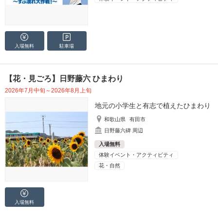
入場無料
駐車場
【花・見ごろ】日野藤六 ひまわり
2026年7月中旬～2026年8月上旬
地元の小学生と有志で植えたひまわり
和歌山県
有田市
日野藤六碑 周辺
入場無料
体験イベント・アクティビティ
花・自然
入場無料