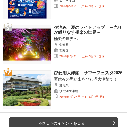
ピエリ守山
2026年5月23日(土)～9月6日(日)
夕涼み 夏のライトアップ ～光り
が織りなす極楽の世界～
極楽の世界へ…
滋賀県
西教寺
2026年7月25日(土)～9月6日(日)
びわ湖大津館 サマーフェスタ2026
夏休みの思い出をびわ湖大津館で！
滋賀県
びわ湖大津館
2026年7月25日(土)～8月9日(日)
4位以下のイベントを見る