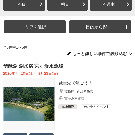
今日
明日
今週末
エリアを選択
目的から探す
全5件中1〜5件
もっと詳しい条件で絞り込む
琵琶湖 湖水浴 宮ヶ浜水泳場
2026年7月18日(土)～8月23日(日)
琵琶湖で泳ごう！
滋賀県
近江八幡市
宮ヶ浜水泳場
入場無料
その他のイベント