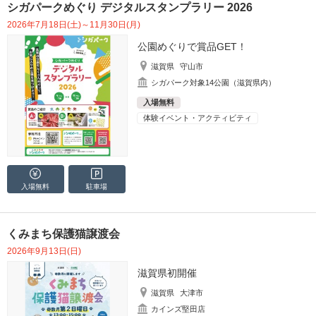
シガパークめぐり デジタルスタンプラリー 2026
2026年7月18日(土)～11月30日(月)
公園めぐりで賞品GET！
滋賀県
守山市
シガパーク対象14公園（滋賀県内）
入場無料
体験イベント・アクティビティ
入場無料
駐車場
くみまち保護猫譲渡会
2026年9月13日(日)
滋賀県初開催
滋賀県
大津市
カインズ堅田店