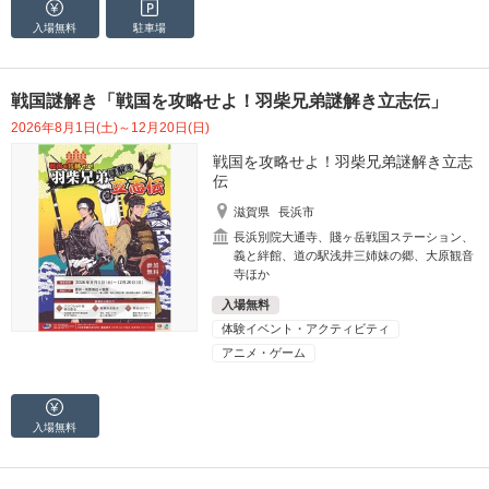
入場無料
駐車場
戦国謎解き「戦国を攻略せよ！羽柴兄弟謎解き立志伝」
2026年8月1日(土)～12月20日(日)
戦国を攻略せよ！羽柴兄弟謎解き立志
伝
滋賀県
長浜市
長浜別院大通寺、賤ヶ岳戦国ステーション、
義と絆館、道の駅浅井三姉妹の郷、大原観音
寺ほか
入場無料
体験イベント・アクティビティ
アニメ・ゲーム
入場無料