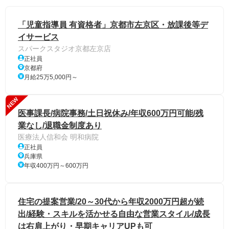
「児童指導員 有資格者」京都市左京区・放課後等デ
イサービス
スパークスタジオ京都左京店
正社員
京都府
月給25万5,000円～
NEW
医事課長/病院事務/土日祝休み/年収600万円可能/残
業なし/退職金制度あり
医療法人信和会 明和病院
正社員
兵庫県
年収400万円～600万円
住宅の提案営業/20～30代から年収2000万円超が続
出/経験・スキルを活かせる自由な営業スタイル/成長
は右肩上がり・早期キャリアUPも可