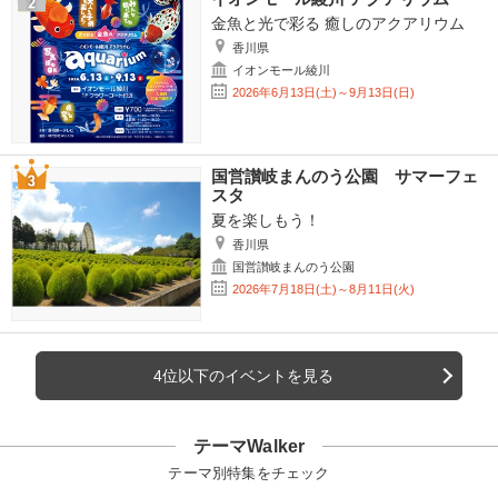
金魚と光で彩る 癒しのアクアリウム
香川県
イオンモール綾川
2026年6月13日(土)～9月13日(日)
国営讃岐まんのう公園 サマーフェ
スタ
夏を楽しもう！
香川県
国営讃岐まんのう公園
2026年7月18日(土)～8月11日(火)
4位以下のイベントを見る
テーマWalker
テーマ別特集をチェック