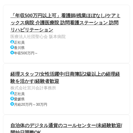
「年収500万円以上可」看護師/残業ほぼなし/ケアミ
ックス病院 介護医療院 訪問看護ステーション 訪問
リハビリテーション
医療法人社団聖心会 阪本病院
正社員
香川県
年収500万円～
経理スタッフ/女性活躍中/日商簿記2級以上の経理経
験を活かす/経験者歓迎
株式会社宮川会計事務所
正社員
愛媛県
月給20万円～30万円
自治体のデジタル通貨のコールセンター/未経験歓迎/
開始日調整OK