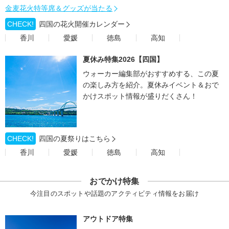
金麦花火特等席＆グッズが当たる
CHECK!
四国の花火開催カレンダー
香川
愛媛
徳島
高知
夏休み特集2026【四国】
ウォーカー編集部がおすすめする、この夏
の楽しみ方を紹介。夏休みイベント＆おで
かけスポット情報が盛りだくさん！
CHECK!
四国の夏祭りはこちら
香川
愛媛
徳島
高知
おでかけ特集
今注目のスポットや話題のアクティビティ情報をお届け
アウトドア特集