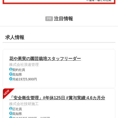
注目情報
求人情報
花や果実の園芸栽培スタッフリーダー
株式会社浪速管理
契約社員
高知県
月給19万5,900円
NEW
「安全衛生管理」#年休125日 #賞与実績:4.6カ月分
株式会社技研施工
正社員
高知県