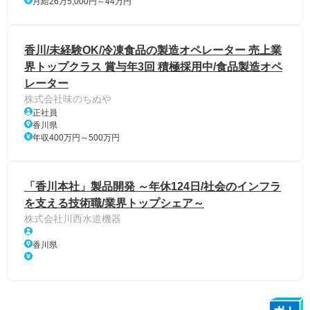
月給26万5,000円～44万円
香川/未経験OK/冷凍食品の製造オペレーター 売上業
界トップクラス 賞与年3回 積極採用中/食品製造オペ
レーター
株式会社味のちぬや
正社員
香川県
年収400万円～500万円
「香川本社」製品開発 ～年休124日/社会のインフラ
を支える技術職/業界トップシェア～
株式会社川西水道機器
香川県