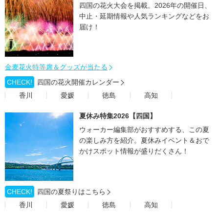
四国の花火大会を掲載。2026年の開催日、
中止・延期情報や人気ランキングなどをお
届け！
金麦花火特等席＆グッズが当たる
CHECK!
四国の花火開催カレンダー
香川
愛媛
徳島
高知
夏休み特集2026【四国】
ウォーカー編集部がおすすめする、この夏
の楽しみ方を紹介。夏休みイベント＆おで
かけスポット情報が盛りだくさん！
CHECK!
四国の夏祭りはこちら
香川
愛媛
徳島
高知