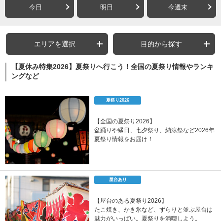
今日
明日
今週末
エリアを選択
目的から探す
【夏休み特集2026】夏祭りへ行こう！全国の夏祭り情報やランキ
ングなど
夏祭り2026
【全国の夏祭り2026】
盆踊りや縁日、七夕祭り、納涼祭など2026年
夏祭り情報をお届け！
屋台あり
【屋台のある夏祭り2026】
たこ焼き、かき氷など、ずらりと並ぶ屋台は
魅力がいっぱい。夏祭りを満喫しよう。