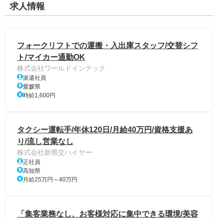
求人情報
フォークリフトでの運搬・入出庫スタッフ/交替シフ
ト/マイカー通勤OK
株式会社ワールドインテック
派遣社員
愛媛県
時給1,600円
タクシー運転手/年休120日/月給40万円/資格支援あ
り/流し営業なし
株式会社新県交ハイヤー
正社員
高知県
月給25万円～40万円
「集客業務なし、お客様対応に集中できる環境/美容