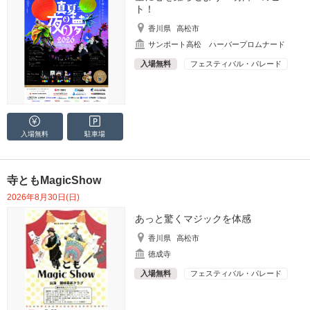
ト！
香川県
高松市
サンポート高松 ハーバープロムナード
入場無料
フェスティバル・パレード
入場無料
駐車場
寺ともMagicShow
2026年8月30日(日)
あっと驚くマジックを体感
香川県
高松市
徳成寺
入場無料
フェスティバル・パレード