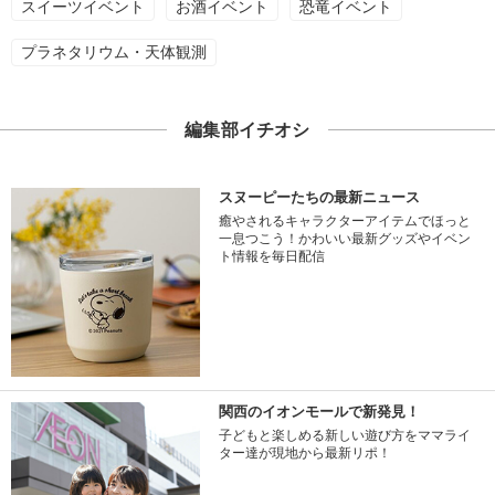
スイーツイベント
お酒イベント
恐竜イベント
プラネタリウム・天体観測
編集部イチオシ
スヌーピーたちの最新ニュース
癒やされるキャラクターアイテムでほっと
一息つこう！かわいい最新グッズやイベン
ト情報を毎日配信
関西のイオンモールで新発見！
子どもと楽しめる新しい遊び方をママライ
ター達が現地から最新リポ！