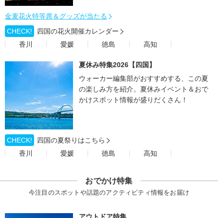
金麦花火特等席＆グッズが当たる
CHECK!
四国の花火開催カレンダー
香川
愛媛
徳島
高知
夏休み特集2026【四国】
ウォーカー編集部がおすすめする、この夏
の楽しみ方を紹介。夏休みイベント＆おで
かけスポット情報が盛りだくさん！
CHECK!
四国の夏祭りはこちら
香川
愛媛
徳島
高知
おでかけ特集
今注目のスポットや話題のアクティビティ情報をお届け
アウトドア特集