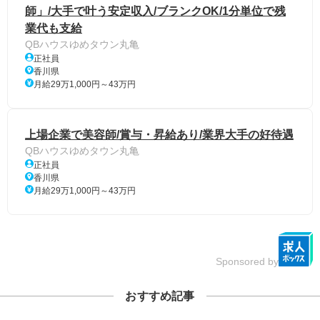
師」/大手で叶う安定収入/ブランクOK/1分単位で残
業代も支給
QBハウスゆめタウン丸亀
正社員
香川県
月給29万1,000円～43万円
上場企業で美容師/賞与・昇給あり/業界大手の好待遇
QBハウスゆめタウン丸亀
正社員
香川県
月給29万1,000円～43万円
Sponsored by
おすすめ記事