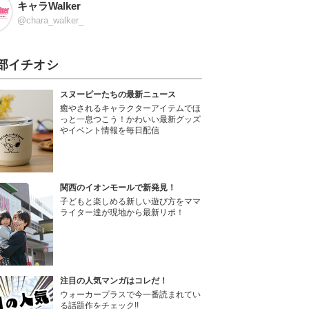
キャラWalker
@chara_walker_
部イチオシ
スヌーピーたちの最新ニュース
癒やされるキャラクターアイテムでほ
っと一息つこう！かわいい最新グッズ
やイベント情報を毎日配信
関西のイオンモールで新発見！
子どもと楽しめる新しい遊び方をママ
ライター達が現地から最新リポ！
注目の人気マンガはコレだ！
ウォーカープラスで今一番読まれてい
る話題作をチェック!!