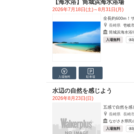
【海水浴】筒城浜海水浴場
2026年7月18日(土)～8月31日(月)
全長約600m！
長崎県
壱岐
筒城浜海水浴
入場無料
体
入場無料
駐車場
水辺の自然を感じよう
2026年8月23日(日)
五感で自然を感
長崎県
長崎
ながさき県民
入場無料
体