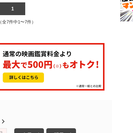
1
1（全7件中1〜7件）
月