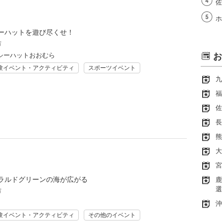
佐
ホ
ーハットを遊び尽くせ！
市
シーハットおおむら
お
験イベント・アクティビティ
スポーツイベント
九
福
佐
長
熊
大
宮
ラルドグリーンの海が広がる
鹿
選
市
沖
験イベント・アクティビティ
その他のイベント