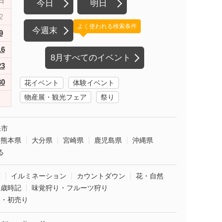
日
今日
明日
2
よく使われる検索条件
今週末
9
16
8月すべてのイベント
23
30
花イベント
体験イベント
物産展・観光フェア
祭り
保市
熊本県
大分県
宮崎県
鹿児島県
沖縄県
る
葉
イルミネーション
カウントダウン
花・自然
・歳時記
味覚狩り・フルーツ狩り
袋・初売り