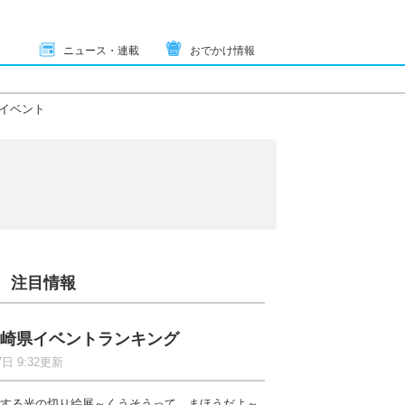
ニュース・連載
おでかけ情報
イベント
注目情報
崎県イベントランキング
7日 9:32更新
する光の切り絵展～くうそうって、まほうだよ～