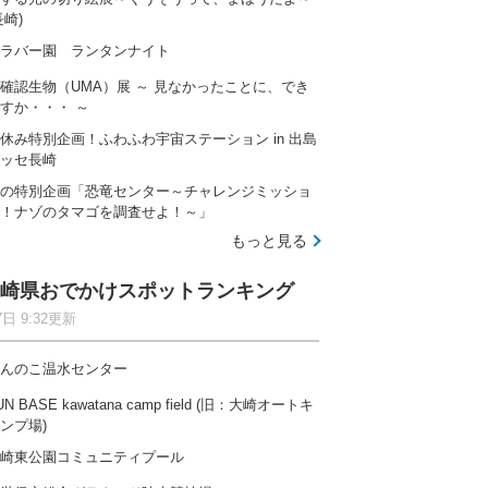
長崎)
ラバー園 ランタンナイト
確認生物（UMA）展 ～ 見なかったことに、でき
すか・・・ ～
休み特別企画！ふわふわ宇宙ステーション in 出島
ッセ長崎
の特別企画「恐竜センター～チャレンジミッショ
！ナゾのタマゴを調査せよ！～」
もっと見る
崎県おでかけスポットランキング
7日 9:32更新
んのこ温水センター
UN BASE kawatana camp field (旧：大崎オートキ
ンプ場)
崎東公園コミュニティプール