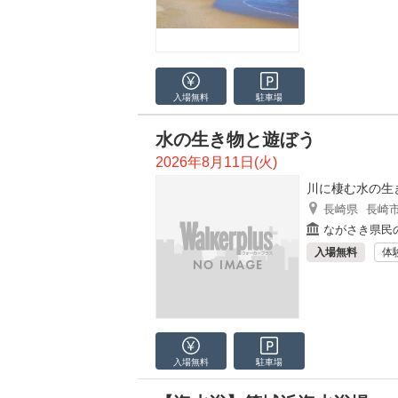
入場無料
駐車場
水の生き物と遊ぼう
2026年8月11日(火)
川に棲む水の生
長崎県
長崎
ながさき県民
入場無料
体
入場無料
駐車場