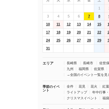
月
火
水
木
金
土
1
3
4
5
6
7
8
10
11
12
13
14
15
17
18
19
20
21
22
24
25
26
27
28
29
31
エリア
長崎県
長崎市
佐世
九州
福岡県
佐賀県
→全国のイベント一覧を見
全件
花見
花火
紅
季節のイベ
ント
ライトアップ
年中行事
クリスマスイベント
福