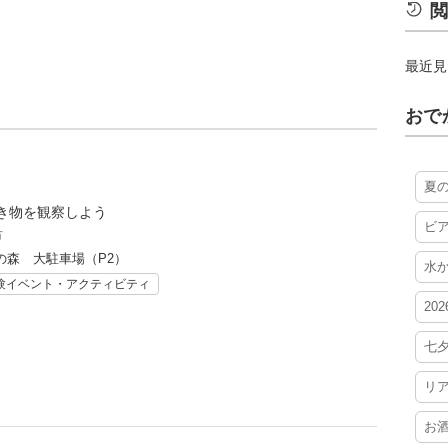
閲
最近見
おで
夏
き物を観察しよう
ビ
市
の森 大駐車場（P2）
水
験イベント・アクティビティ
20
七
リ
お