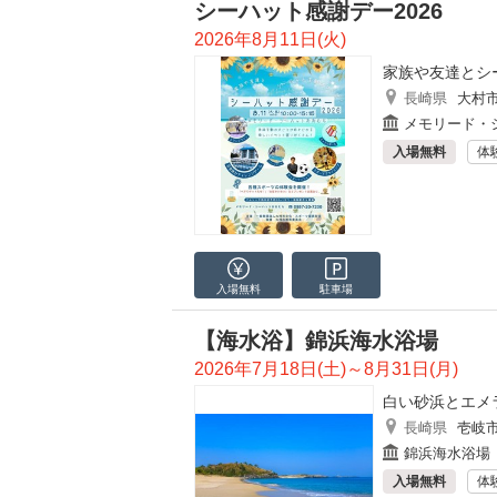
シーハット感謝デー2026
2026年8月11日(火)
家族や友達とシ
長崎県
大村
メモリード・
入場無料
体
入場無料
駐車場
【海水浴】錦浜海水浴場
2026年7月18日(土)～8月31日(月)
白い砂浜とエメ
長崎県
壱岐
錦浜海水浴場
入場無料
体