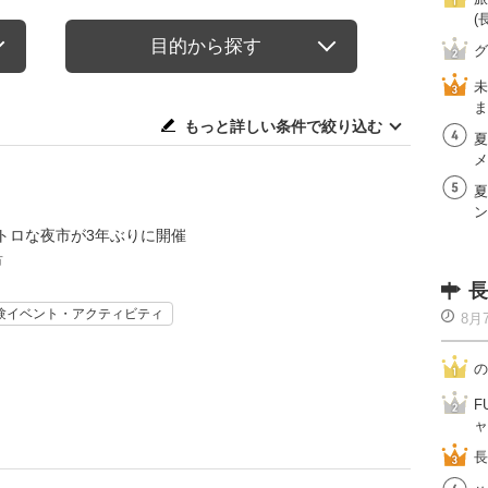
(
目的から探す
グ
未
ま
もっと詳しい条件で絞り込む
夏
メ
夏
ン
トロな夜市が3年ぶりに開催
市
長
験イベント・アクティビティ
8月
の
F
ャ
長