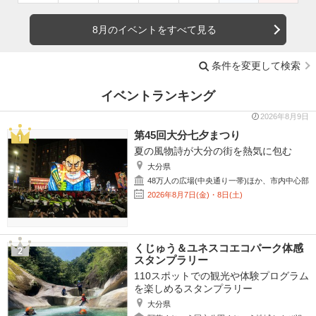
8月のイベントをすべて見る
条件を変更して検索
イベントランキング
2026年8月9日
第45回大分七夕まつり
夏の風物詩が大分の街を熱気に包む
大分県
48万人の広場(中央通り一帯)ほか、市内中心部
2026年8月7日(金)・8日(土)
くじゅう＆ユネスコエコパーク体感
スタンプラリー
110スポットでの観光や体験プログラム
を楽しめるスタンプラリー
大分県