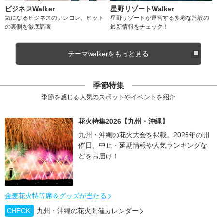
ビジネスWalker
星野リゾートWalker
気になるビジネスのアレコレ、ヒット
星野リゾートが運営する多彩な施設の
の裏側を徹底調査
最新情報をチェック！
テーマwalkerをもっと見る
季節特集
季節を感じる人気のスポットやイベントを紹介
花火特集2026【九州・沖縄】
九州・沖縄の花火大会を掲載。2026年の開
催日、中止・延期情報や人気ランキングな
どをお届け！
金麦花火特等席＆グッズが当たる
CHECK!
九州・沖縄の花火開催カレンダー