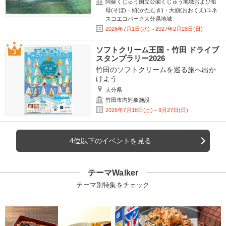
阿蘇くじゅう国立公園くじゅう地域および祖
母(そぼ)・傾(かたむき)・大崩(おおくえ)ユネ
スコエコパーク大分県地域
2026年7月1日(水)～2027年2月28日(日)
ソフトクリーム王国・竹田 ドライブ
スタンプラリー2026
竹田のソフトクリームを巡る旅へ出か
けよう
大分県
竹田市内対象施設
2026年7月18日(土)～9月27日(日)
4位以下のイベントを見る
テーマWalker
テーマ別特集をチェック