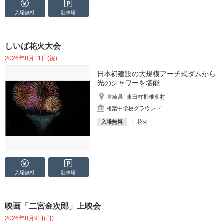
入場無料
駐車場
しいば花火大会
2026年8月11日(祝)
日本初建設の大規模アーチ式ダムから
光のシャワーを堪能
宮崎県
東臼杵郡椎葉村
椎葉中学校グラウンド
入場無料
花火
入場無料
駐車場
映画「二宮金次郎」上映会
2026年8月9日(日)