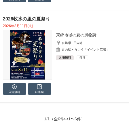
2026牧水の里の夏祭り
2026年8月11日(火)
東郷地域の夏の風物詩
宮崎県
日向市
道の駅とうごう「イベント広場」
入場無料
祭り
入場無料
駐車場
1/1
（全6件中1〜6件）