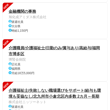
NEW
金融機関の事務
旭化成アミダス株式会社
派遣社員
大分県
時給1,150円
NEW
介護職員/介護福祉士/日勤のみ/賞与あり/高給与/福岡
市博多区
博腎会病院
正社員
福岡県
月給18万5,000円
NEW
介護福祉士/失敗しない職場選びをサポート/給与も環
境も妥協なし/北九州市小倉北区内多数 2カ月～長期
株式会社ニッソーネット
派遣社員