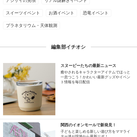
アジサイの見頃
リアル謎解きイベント
スイーツイベント
お酒イベント
恐竜イベント
プラネタリウム・天体観測
編集部イチオシ
スヌーピーたちの最新ニュース
癒やされるキャラクターアイテムでほっと
一息つこう！かわいい最新グッズやイベン
ト情報を毎日配信
関西のイオンモールで新発見！
子どもと楽しめる新しい遊び方をママライ
ター達が現地から最新リポ！