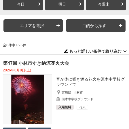
今日
明日
今週末
エリアを選択
目的から探す
全6件中1〜6件
もっと詳しい条件で絞り込む
第47回 小林市すき納涼花火大会
2026年8月8日(土)
音が体に響き渡る花火を須木中学校グ
ラウンドで
宮崎県
小林市
須木中学校グラウンド
入場無料
花火