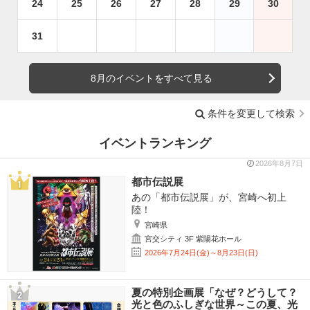
24
25
26
27
28
29
30
31
8月のイベントをすべて見る
条件を変更して検索
イベントランキング
2026年8月7日
都市伝説展
あの「都市伝説展」が、宮崎へ初上
陸！
宮崎県
宮交シティ 3F 紫陽花ホール
2026年7月24日(金)～8月23日(日)
夏の特別企画展「なぜ？どうして？
光と色のふしぎな世界～この夏、光