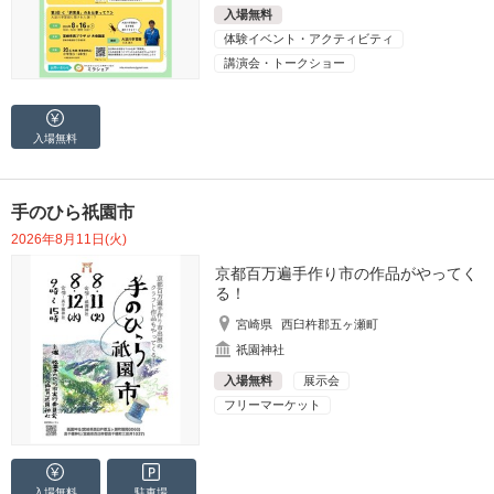
入場無料
体験イベント・アクティビティ
講演会・トークショー
入場無料
手のひら祇園市
2026年8月11日(火)
京都百万遍手作り市の作品がやってく
る！
宮崎県
西臼杵郡五ヶ瀬町
祇園神社
入場無料
展示会
フリーマーケット
入場無料
駐車場